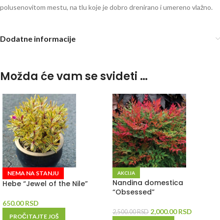
polusenovitom mestu, na tlu koje je dobro drenirano i umereno vlažno.
Dodatne informacije
Možda će vam se svideti …
NEMA NA STANJU
AKCIJA
Nandina domestica
Hebe “Jewel of the Nile”
“Obsessed”
650.00
RSD
2,000.00
RSD
2,500.00
RSD
PROČITAJTE JOŠ