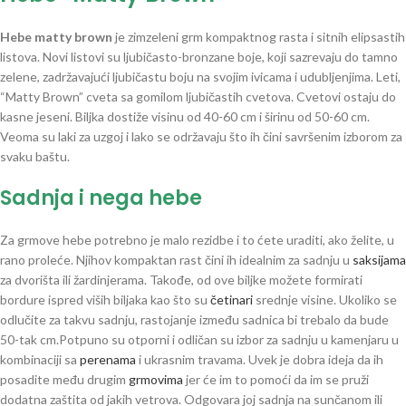
Hebe matty brown
je zimzeleni grm kompaktnog rasta i sitnih elipsastih
listova. Novi listovi su ljubičasto-bronzane boje, koji sazrevaju do tamno
zelene, zadržavajući ljubičastu boju na svojim ivicama i udubljenjima. Leti,
“Matty Brown” cveta sa gomilom ljubičastih cvetova. Cvetovi ostaju do
kasne jeseni. Biljka dostiže visinu od 40-60 cm i širinu od 50-60 cm.
Veoma su laki za uzgoj i lako se održavaju što ih čini savršenim izborom za
svaku baštu.
Sadnja i nega hebe
Za grmove hebe potrebno je malo rezidbe i to ćete uraditi, ako želite, u
rano proleće. Njihov kompaktan rast čini ih idealnim za sadnju u
saksijama
za dvorišta ili žardinjerama. Takođe, od ove biljke možete formirati
bordure ispred viših biljaka kao što su
četinari
srednje visine. Ukoliko se
odlučite za takvu sadnju, rastojanje između sadnica bi trebalo da bude
50-tak cm.Potpuno su otporni i odličan su izbor za sadnju u kamenjaru u
kombinaciji sa
perenama
i ukrasnim travama. Uvek je dobra ideja da ih
posadite među drugim
grmovima
jer će im to pomoći da im se pruži
dodatna zaštita od jakih vetrova. Odgovara joj sadnja na sunčanom ili