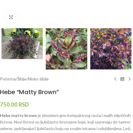
Klknite da uvećate
Početna
/
Šiblje
/
Nisko šiblje
Hebe “Matty Brown”
750.00
RSD
Hebe matty brown
je zimzeleni grm kompaktnog rasta i malih eliptičnih
listova. Novi listovi su ljubičasto-bronzane boje, koji sazrevaju do tamno
zelene, zadržavajući ljubičastu boju na svojim ivicama i udubljenjima. Leti,