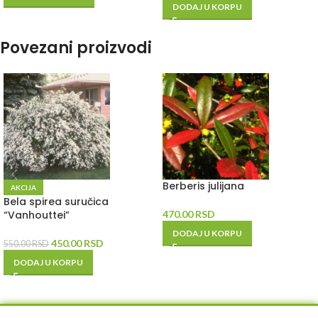
DODAJ U KORPU
Povezani proizvodi
Berberis julijana
AKCIJA
Bela spirea suručica
“Vanhouttei”
470.00
RSD
DODAJ U KORPU
450.00
RSD
550.00
RSD
DODAJ U KORPU