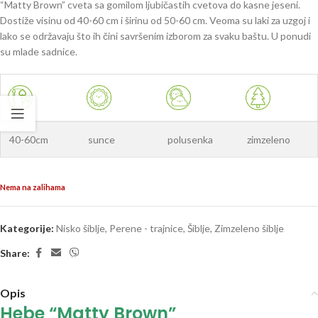
“Matty Brown” cveta sa gomilom ljubičastih cvetova do kasne jeseni.
Dostiže visinu od 40-60 cm i širinu od 50-60 cm. Veoma su laki za uzgoj i
lako se održavaju što ih čini savršenim izborom za svaku baštu. U ponudi
su mlade sadnice.
40-60cm
sunce
polusenka
zimzeleno
Nema na zalihama
Kategorije:
Nisko šiblje
,
Perene - trajnice
,
Šiblje
,
Zimzeleno šiblje
Share:
Opis
Hebe “Matty Brown”