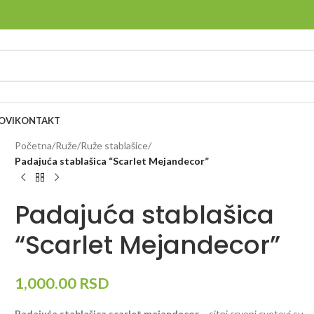
OVI
KONTAKT
Početna
/
Ruže
/
Ruže stablašice
/
Padajuća stablašica “Scarlet Mejandecor”
Padajuća stablašica
“Scarlet Mejandecor”
1,000.00
RSD
Padajuća stablašica scarlet mejandecor
– sitni crveni cvetovi su