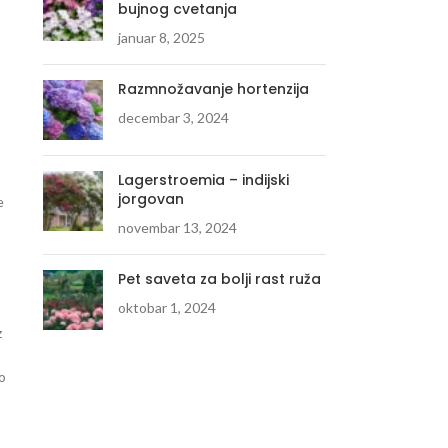
bujnog cvetanja
januar 8, 2025
Razmnožavanje hortenzija
decembar 3, 2024
Lagerstroemia – indijski
jorgovan
e
novembar 13, 2024
Pet saveta za bolji rast ruža
oktobar 1, 2024
z
o