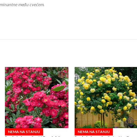
minantne među cvećem
.
NEMA NA STANJU
NEMA NA STANJU