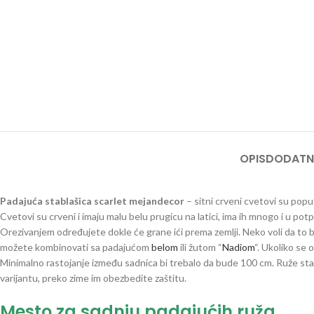
OPIS
DODATN
Padajuća stablašica scarlet mejandecor
– sitni crveni cvetovi su pop
Cvetovi su crveni i imaju malu belu prugicu na latici, ima ih mnogo i u po
Orezivanjem određujete dokle će grane ići prema zemlji. Neko voli da to 
možete kombinovati sa padajućom
belom
ili žutom “
Nadiom
“. Ukoliko se 
Minimalno rastojanje između sadnica bi trebalo da bude 100 cm. Ruže stab
varijantu, preko zime im obezbedite zaštitu.
Mesto za sadnju padajućih ruža