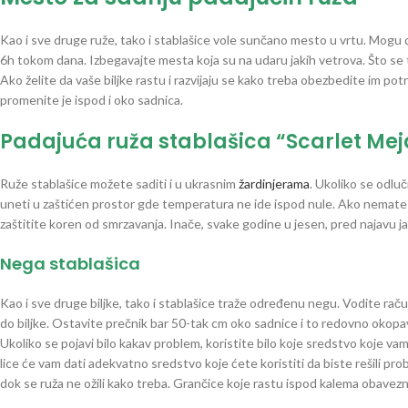
Kao i sve druge ruže, tako i stablašice vole sunčano mesto u vrtu. Mogu d
6h tokom dana. Izbegavajte mesta koja su na udaru jakih vetrova. Što se 
Ako želite da vaše biljke rastu i razvijaju se kako treba obezbedite im pot
promenite je ispod i oko sadnica.
Padajuća ruža stablašica “Scarlet Me
Ruže stablašice možete saditi i u ukrasnim
žardinjerama
. Ukoliko se odluč
uneti u zaštićen prostor gde temperatura ne ide ispod nule. Ako nemate 
zaštitite koren od smrzavanja. Inače, svake godine u jesen, pred najavu 
Nega stablašica
Kao i sve druge biljke, tako i stablašice traže određenu negu. Vodite ra
do biljke. Ostavite prečnik bar 50-tak cm oko sadnice i to redovno okopav
Ukoliko se pojavi bilo kakav problem, koristite bilo koje sredstvo koje 
lice će vam dati adekvatno sredstvo koje ćete koristiti da biste rešili pr
dok se ruža ne ožili kako treba. Grančice koje rastu ispod kalema obavezn