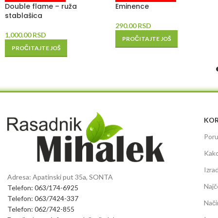
Double flame – ruža
Eminence
stablašica
290.00
RSD
1,000.00
RSD
PROČITAJTE JOŠ
PROČITAJTE JOŠ
KOR
Poru
Kako
Izra
Adresa: Apatinski put 35a, SONTA
Najč
Telefon: 063/174-6925
Telefon: 063/7424-337
Nači
Telefon: 062/742-855