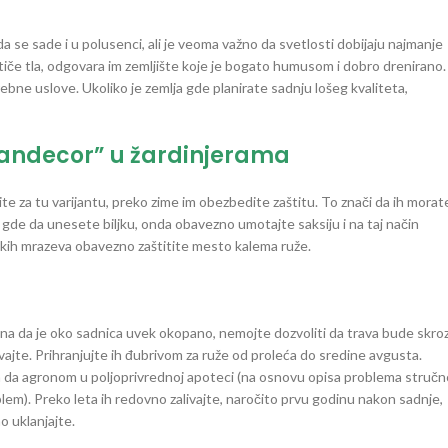
a se sade i u polusenci, ali je veoma važno da svetlosti dobijaju najmanje
tiče tla, odgovara im zemljište koje je bogato humusom i dobro drenirano.
rebne uslove. Ukoliko je zemlja gde planirate sadnju lošeg kvaliteta,
jandecor” u žardinjerama
ite za tu varijantu, preko zime im obezbedite zaštitu. To znači da ih morat
gde da unesete biljku, onda obavezno umotajte saksiju i na taj način
jakih mrazeva obavezno zaštitite mesto kalema ruže.
čuna da je oko sadnica uvek okopano, nemojte dozvoliti da trava bude skro
ajte. Prihranjujte ih đubrivom za ruže od proleća do sredine avgusta.
vam da agronom u poljoprivrednoj apoteci (na osnovu opisa problema stručn
oblem). Preko leta ih redovno zalivajte, naročito prvu godinu nakon sadnje,
o uklanjajte.