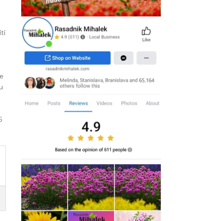
ti
te
đu
5