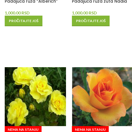
Padajuća ruža “Alberich”
Padajuća ruža žuta Nadia
1,000.00
RSD
1,000.00
RSD
PROČITAJTE JOŠ
PROČITAJTE JOŠ
NEMA NA STANJU
NEMA NA STANJU