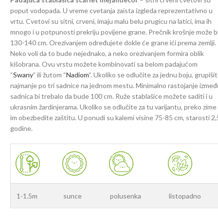
poput vodopada. U vreme cvetanja zaista izgleda reprezentativno u
vrtu. Cvetovi su sitni, crveni, imaju malu belu prugicu na latici, ima ih
mnogo i u potpunosti prekriju povijene grane. Prečnik krošnje može bi
130-140 cm. Orezivanjem određujete dokle će grane ići prema zemlji.
Neko voli da to bude nejednako, a neko orezivanjem formira oblik
kišobrana. Ovu vrstu možete kombinovati sa belom padajućom
“
Swany
” ili žutom “
Nadiom
“. Ukoliko se odlučite za jednu boju, grupiši
najmanje po tri sadnice na jednom mestu. Minimalno rastojanje izme
sadnica bi trebalo da bude 100 cm. Ruže stablašice možete saditi i u
ukrasnim žardinjerama. Ukoliko se odlučite za tu varijantu, preko zime
im obezbedite zaštitu. U ponudi su kalemi visine 75-85 cm, starosti 2,
godine.
1-1.5m
sunce
polusenka
listopadno