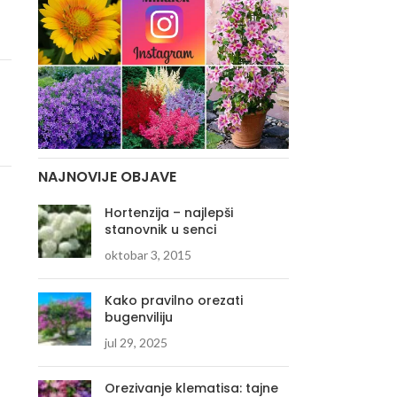
NAJNOVIJE OBJAVE
Hortenzija – najlepši
stanovnik u senci
oktobar 3, 2015
Kako pravilno orezati
bugenviliju
jul 29, 2025
Orezivanje klematisa: tajne