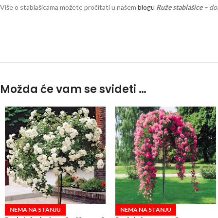
Više o stablašicama možete pročitati u našem
blogu
Ruže stablašice –
do
Možda će vam se svideti …
NEMA NA STANJU
NEMA NA STANJU