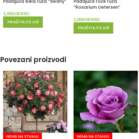
Padajuća bela ruža “Swany”
Padajuća roze ruža
“Rosarium Uetersen”
1,000.00
RSD
1,000.00
RSD
PROČITAJTE JOŠ
PROČITAJTE JOŠ
Povezani proizvodi
NEMA NA STANJU
NEMA NA STANJU