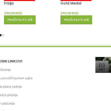
Frizija
Gold Medal
290.00
RSD
290.00
RSD
PROČITAJTE JOŠ
PROČITAJTE JOŠ
ISNI LINKOVI
03
čivanje
OKT
 poručiti putem sajta
da plana sadnje
ešća pitanja
n plaćanja