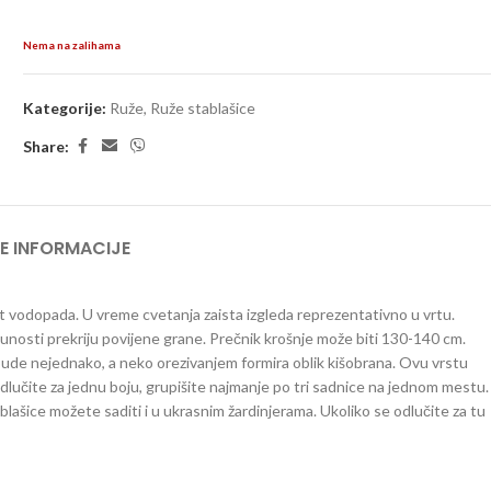
Nema na zalihama
Kategorije:
Ruže
,
Ruže stablašice
Share:
E INFORMACIJE
ut vodopada. U vreme cvetanja zaista izgleda reprezentativno u vrtu.
tpunosti prekriju povijene grane. Prečnik krošnje može biti 130-140 cm.
bude nejednako, a neko orezivanjem formira oblik kišobrana. Ovu vrstu
odlučite za jednu boju, grupišite najmanje po tri sadnice na jednom mestu.
lašice možete saditi i u ukrasnim žardinjerama. Ukoliko se odlučite za tu