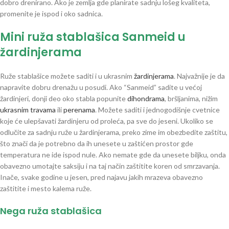
dobro drenirano. Ako je zemlja gde planirate sadnju lošeg kvaliteta,
promenite je ispod i oko sadnica.
Mini ruža stablašica Sanmeid u
žardinjerama
Ruže stablašice možete saditi i u ukrasnim
žardinjerama
. Najvažnije je da
napravite dobru drenažu u posudi. Ako “Sanmeid” sadite u većoj
žardinjeri, donji deo oko stabla popunite
dihondrama
, bršljanima, nižim
ukrasnim travama
ili
perenama
. Možete saditi i jednogodišnje cvetnice
koje će ulepšavati žardinjeru od proleća, pa sve do jeseni. Ukoliko se
odlučite za sadnju ruže u žardinjerama, preko zime im obezbedite zaštitu,
što znači da je potrebno da ih unesete u zaštićen prostor gde
temperatura ne ide ispod nule. Ako nemate gde da unesete biljku, onda
obavezno umotajte saksiju i na taj način zaštitite koren od smrzavanja.
Inače, svake godine u jesen, pred najavu jakih mrazeva obavezno
zaštitite i mesto kalema ruže.
Nega ruža stablašica