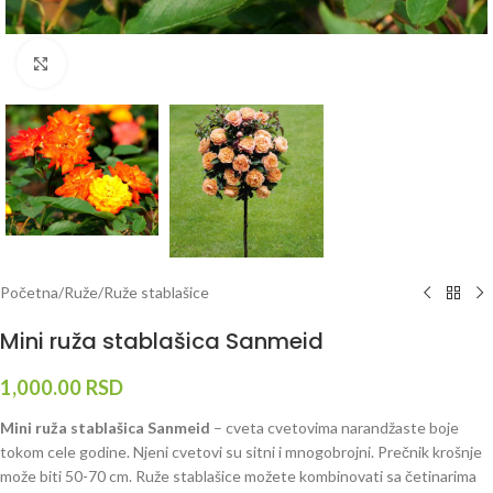
Klknite da uvećate
Početna
/
Ruže
/
Ruže stablašice
Mini ruža stablašica Sanmeid
1,000.00
RSD
Mini ruža stablašica Sanmeid
– cveta cvetovima narandžaste boje
tokom cele godine. Njeni cvetovi su sitni i mnogobrojni. Prečnik krošnje
može biti 50-70 cm. Ruže stablašice možete kombinovati sa četinarima