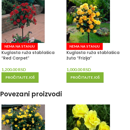
NEMA NA STANJU
NEMA NA STANJU
Kuglasta ruža stablašica
Kuglasta ruža stablašica
“Red Carpet”
žuta “Frizija”
1,200.00
RSD
1,000.00
RSD
PROČITAJTE JOŠ
PROČITAJTE JOŠ
Povezani proizvodi