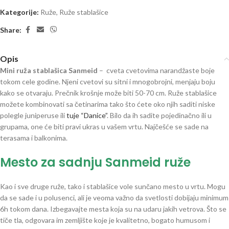
Kategorije:
Ruže
,
Ruže stablašice
Share:
Opis
Mini ruža stablašica Sanmeid
– cveta cvetovima narandžaste boje
tokom cele godine. Njeni cvetovi su sitni i mnogobrojni, menjaju boju
kako se otvaraju. Prečnik krošnje može biti 50-70 cm. Ruže stablašice
možete kombinovati sa četinarima tako što ćete oko njih saditi niske
polegle juniperuse ili
tuje “Danice”
. Bilo da ih sadite pojedinačno ili u
grupama, one će biti pravi ukras u vašem vrtu. Najčešće se sade na
terasama i balkonima.
Mesto za sadnju Sanmeid ruže
Kao i sve druge ruže, tako i stablašice vole sunčano mesto u vrtu. Mogu
da se sade i u polusenci, ali je veoma važno da svetlosti dobijaju minimum
6h tokom dana. Izbegavajte mesta koja su na udaru jakih vetrova. Što se
tiče tla, odgovara im zemljište koje je kvalitetno, bogato humusom i