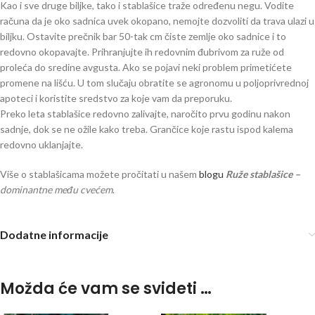
Kao i sve druge biljke, tako i stablašice traže određenu negu. Vodite
računa da je oko sadnica uvek okopano, nemojte dozvoliti da trava ulazi u
biljku. Ostavite prečnik bar 50-tak cm čiste zemlje oko sadnice i to
redovno okopavajte. Prihranjujte ih redovnim đubrivom za ruže od
proleća do sredine avgusta. Ako se pojavi neki problem primetićete
promene na lišću. U tom slučaju obratite se agronomu u poljoprivrednoj
apoteci i koristite sredstvo za koje vam da preporuku.
Preko leta stablašice redovno zalivajte, naročito prvu godinu nakon
sadnje, dok se ne ožile kako treba. Grančice koje rastu ispod kalema
redovno uklanjajte.
Više o stablašicama možete pročitati u našem
blogu
Ruže stablašice –
dominantne među cvećem
.
Dodatne informacije
Možda će vam se svideti …