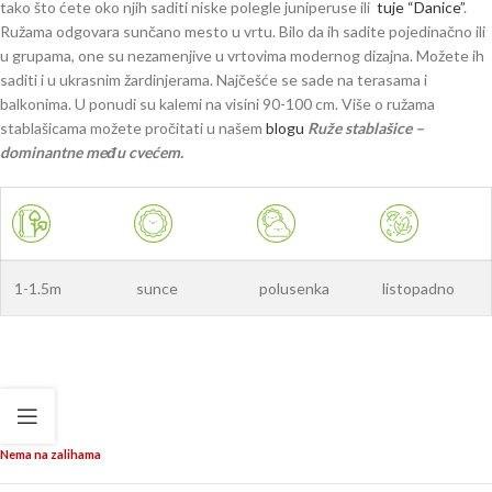
tako što ćete oko njih saditi niske polegle juniperuse ili
tuje “Danice”
.
Ružama odgovara sunčano mesto u vrtu. Bilo da ih sadite pojedinačno ili
u grupama, one su nezamenjive u vrtovima modernog dizajna. Možete ih
saditi i u ukrasnim žardinjerama. Najčešće se sade na terasama i
balkonima. U ponudi su kalemi na visini 90-100 cm. Više o ružama
stablašicama možete pročitati u našem
blogu
Ruže stablašice –
dominantne među cvećem.
1-1.5m
sunce
polusenka
listopadno
Nema na zalihama