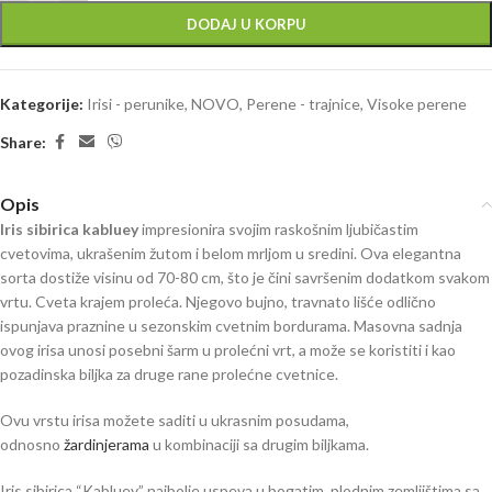
DODAJ U KORPU
Kategorije:
Irisi - perunike
,
NOVO
,
Perene - trajnice
,
Visoke perene
Share:
Opis
Iris sibirica kabluey
impresionira svojim raskošnim ljubičastim
cvetovima, ukrašenim žutom i belom mrljom u sredini. Ova elegantna
sorta dostiže visinu od 70-80 cm, što je čini savršenim dodatkom svakom
vrtu. Cveta krajem proleća. Njegovo bujno, travnato lišće odlično
ispunjava praznine u sezonskim cvetnim bordurama. Masovna sadnja
ovog irisa unosi posebni šarm u prolećni vrt, a može se koristiti i kao
pozadinska biljka za druge rane prolećne cvetnice.
Ovu vrstu irisa možete saditi u ukrasnim posudama,
odnosno
žardinjerama
u kombinaciji sa drugim biljkama.
Iris sibirica “Kabluey” najbolje uspeva u bogatim, plodnim zemljištima sa