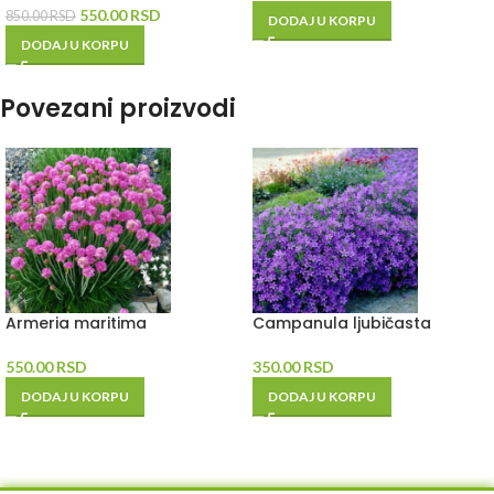
550.00
RSD
850.00
RSD
DODAJ U KORPU
DODAJ U KORPU
Povezani proizvodi
Armeria maritima
Campanula ljubičasta
550.00
RSD
350.00
RSD
DODAJ U KORPU
DODAJ U KORPU