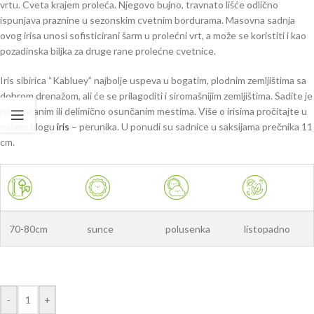
vrtu. Cveta krajem proleća. Njegovo bujno, travnato lišće odlično
ispunjava praznine u sezonskim cvetnim bordurama. Masovna sadnja
ovog irisa unosi sofisticirani šarm u prolećni vrt, a može se koristiti i kao
pozadinska biljka za druge rane prolećne cvetnice.
Iris sibirica “Kabluey” najbolje uspeva u bogatim, plodnim zemljištima sa
dobrom drenažom, ali će se prilagoditi i siromašnijim zemljištima. Sadite je
na sunčanim ili delimično osunčanim mestima. Više o irisima pročitajte u
našem blogu
iris
– perunika. U ponudi su sadnice u saksijama prečnika 11
cm.
70-80cm
sunce
polusenka
listopadno
-
+