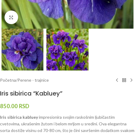
Klknite da uvećate
Početna
/
Perene - trajnice
Iris sibirica “Kabluey”
850.00
RSD
Iris sibirica kabluey
impresionira svojim raskošnim ljubičastim
cvetovima, ukrašenim žutom i belom mrljom u sredini. Ova elegantna
sorta dostiže visinu od 70-80 cm, što je čini savršenim dodatkom svakom