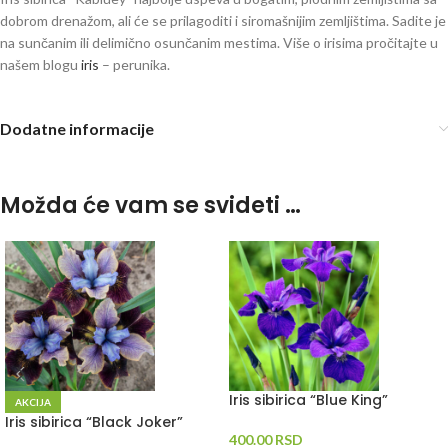
dobrom drenažom, ali će se prilagoditi i siromašnijim zemljištima. Sadite je
na sunčanim ili delimično osunčanim mestima. Više o irisima pročitajte u
našem blogu
iris
– perunika.
Dodatne informacije
Možda će vam se svideti …
Iris sibirica “Blue King”
AKCIJA
Iris sibirica “Black Joker”
400.00
RSD