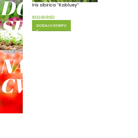
DO
Iris sibirica “Kabluey”
SREĆE
850.00
RSD
DODAJ U KORPU
-
NAŠE
CVEĆE