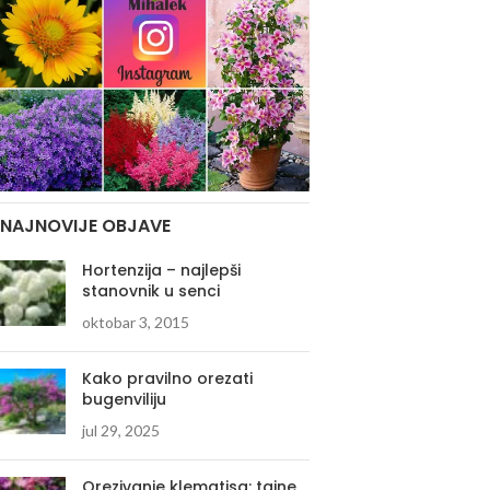
NAJNOVIJE OBJAVE
Hortenzija – najlepši
stanovnik u senci
oktobar 3, 2015
Kako pravilno orezati
bugenviliju
jul 29, 2025
Orezivanje klematisa: tajne