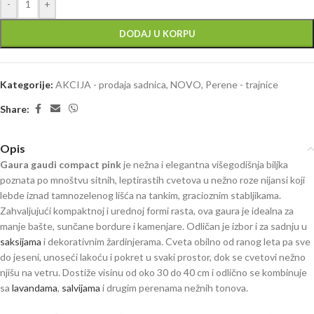
-
+
DODAJ U KORPU
Kategorije:
AKCIJA - prodaja sadnica
,
NOVO
,
Perene - trajnice
Share:
Opis
Gaura gaudi compact pink
je nežna i elegantna višegodišnja biljka
poznata po mnoštvu sitnih, leptirastih cvetova u nežno roze nijansi koji
lebde iznad tamnozelenog lišća na tankim, gracioznim stabljikama.
Zahvaljujući kompaktnoj i urednoj formi rasta, ova gaura je idealna za
manje bašte, sunčane bordure i kamenjare. Odličan je izbor i za sadnju u
saksijama
i dekorativnim žardinjerama. Cveta obilno od ranog leta pa sve
do jeseni, unoseći lakoću i pokret u svaki prostor, dok se cvetovi nežno
njišu na vetru. Dostiže visinu od oko 30 do 40 cm i odlično se kombinuje
sa
lavandama
,
salvijama
i drugim perenama nežnih tonova.