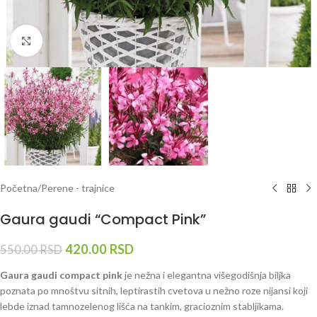
Klknite da uvećate
Početna
/
Perene - trajnice
Gaura gaudi “Compact Pink”
420.00
RSD
550.00
RSD
Gaura gaudi compact pink
je nežna i elegantna višegodišnja biljka
poznata po mnoštvu sitnih, leptirastih cvetova u nežno roze nijansi koji
lebde iznad tamnozelenog lišća na tankim, gracioznim stabljikama.