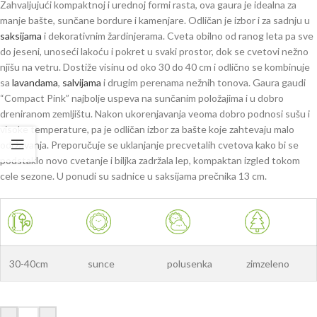
Zahvaljujući kompaktnoj i urednoj formi rasta, ova gaura je idealna za
manje bašte, sunčane bordure i kamenjare. Odličan je izbor i za sadnju u
saksijama
i dekorativnim žardinjerama. Cveta obilno od ranog leta pa sve
do jeseni, unoseći lakoću i pokret u svaki prostor, dok se cvetovi nežno
njišu na vetru. Dostiže visinu od oko 30 do 40 cm i odlično se kombinuje
sa
lavandama
,
salvijama
i drugim perenama nežnih tonova. Gaura gaudi
“Compact Pink” najbolje uspeva na sunčanim položajima i u dobro
dreniranom zemljištu. Nakon ukorenjavanja veoma dobro podnosi sušu i
visoke temperature, pa je odličan izbor za bašte koje zahtevaju malo
održavanja. Preporučuje se uklanjanje precvetalih cvetova kako bi se
podstaklo novo cvetanje i biljka zadržala lep, kompaktan izgled tokom
cele sezone. U ponudi su sadnice u saksijama prečnika 13 cm.
30-40cm
sunce
polusenka
zimzeleno