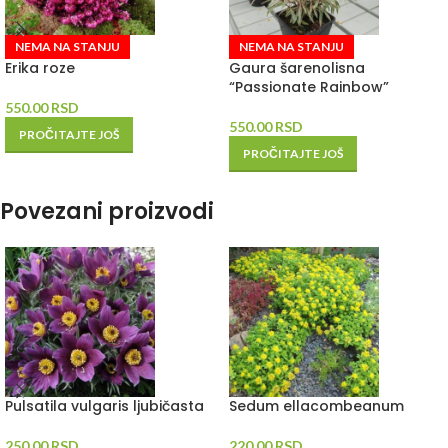
NEMA NA STANJU
NEMA NA STANJU
Erika roze
Gaura šarenolisna
“Passionate Rainbow”
550.00
RSD
550.00
RSD
PROČITAJTE JOŠ
PROČITAJTE JOŠ
Povezani proizvodi
Pulsatila vulgaris ljubičasta
Sedum ellacombeanum
250.00
RSD
220.00
RSD