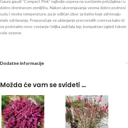
Gaura gaudi “Compact Pink” najbolje uspeva na sunčanim položajima i u
dobro dreniranom zemljištu. Nakon ukorenjavanja veoma dobro podnosi
sušu i visoke temperature, pa je odličan izbor za bašte koje zahtevaju
malo održavanja. Preporučuje se uklanjanje precvetalih cvetova kako bi
se podstaklo novo cvetanje i biljka zadržala lep, kompaktan izgled tokom
cele sezone.
Dodatne informacije
Možda će vam se svideti …