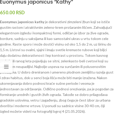
Euonymus japonicus “Kathy”
650.00
RSD
Euonymus japonicus kathy
je dekorativni zimzeleni žbun koji se ističe
gustim rastom i atraktivnim zeleno-krem prošaranim lišćem. Zahvaljujući
elegantnom izgledu i kompaktnoj formi, odličan je izbor za žive ograde,
bordure, sadnju u saksijama ili kao samostalni ukras u vrtu tokom cele
godine. Raste sporo i može dostići visinu od oko 1,5 do 2 m, uz širinu do
1,5 m. Listovi su ovalni, sjajni i imaju svetle kremaste rubove koji biljci
daju dodatnu dekorativnost i lep kontrast u prostoru. Tokom kasnog
proleća ili ranog leta pojavljuju se sitni, zelenkasto-beli cvetovi koji su
uglavnom neupadljivi. Najbolje uspeva na sunčanim ili polusenovitim
položajima. U dobro dreniranom i umereno plodnom zemljištu razvija gust
i zdrav habitus, dok u senci boja lišća može biti manje izražena. Nakon
ukorenjavanja dobro podnosi kraće sušne periode i veoma je
jednostavan za održavanje. Odlično podnosi orezivanje, pa je pogodan za
formiranje urednih i gustih živih ograda. Takođe se dobro prilagođava
gradskim uslovima, vetru i zagađenju, zbog čega je čest izbor za urbana
dvorišta i moderne vrtove. U ponudi su sadnice visine 30-40 cm, čiji
izgled možete videti na fotografiji bgroj 4 (21.05.2026).