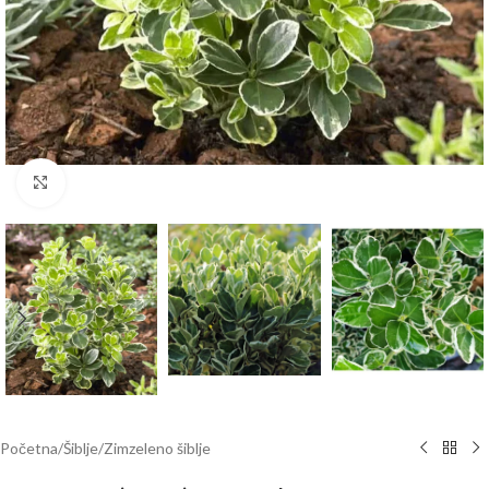
Klknite da uvećate
Početna
/
Šiblje
/
Zimzeleno šiblje