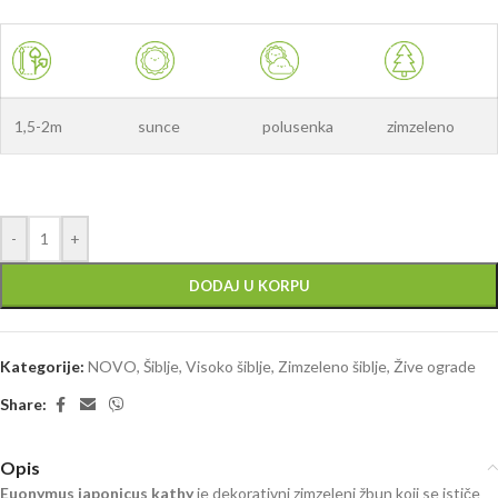
1,5-2m
sunce
polusenka
zimzeleno
-
+
DODAJ U KORPU
Kategorije:
NOVO
,
Šiblje
,
Visoko šiblje
,
Zimzeleno šiblje
,
Žive ograde
Share:
Opis
Euonymus japonicus kathy
je dekorativni zimzeleni žbun koji se ističe