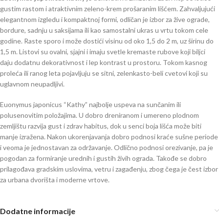
gustim rastom i atraktivnim zeleno-krem prošaranim lišćem. Zahvaljujući
elegantnom izgledu i kompaktnoj formi, odličan je izbor za žive ograde,
bordure, sadnju u saksijama ili kao samostalni ukras u vrtu tokom cele
godine. Raste sporo i može dostići visinu od oko 1,5 do 2 m, uz širinu do
1,5 m. Listovi su ovalni, sjajni i imaju svetle kremaste rubove koji biljci
daju dodatnu dekorativnost i lep kontrast u prostoru. Tokom kasnog
proleća ili ranog leta pojavljuju se sitni, zelenkasto-beli cvetovi koji su
uglavnom neupadljivi.
Euonymus japonicus “Kathy” najbolje uspeva na sunčanim ili
polusenovitim položajima. U dobro dreniranom i umereno plodnom
zemljištu razvija gust i zdrav habitus, dok u senci boja lišća može biti
manje izražena. Nakon ukorenjavanja dobro podnosi kraće sušne periode
i veoma je jednostavan za održavanje. Odlično podnosi orezivanje, pa je
pogodan za formiranje urednih i gustih živih ograda. Takođe se dobro
prilagođava gradskim uslovima, vetru i zagađenju, zbog čega je čest izbor
za urbana dvorišta i moderne vrtove.
Dodatne informacije