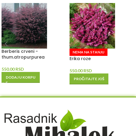
Berberis crveni -
NEMA NA STANJU
thum.atropurpurea
Erika roze
550.00
RSD
550.00
RSD
DODAJ U KORPU
PROČITAJTE JOŠ