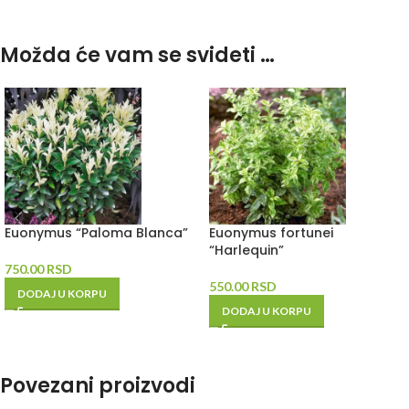
Možda će vam se svideti …
Euonymus “Paloma Blanca”
Euonymus fortunei
“Harlequin”
750.00
RSD
550.00
RSD
DODAJ U KORPU
DODAJ U KORPU
Povezani proizvodi