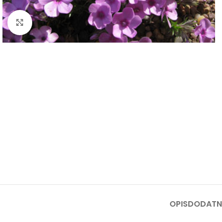
Klknite da uvećate
OPIS
DODATN