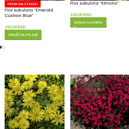
Flox subulata “Kimono”
NEMA NA STANJU
Flox subulata “Emerald
220.00
RSD
Cushion Blue”
DODAJ U KORPU
250.00
RSD
PROČITAJTE JOŠ