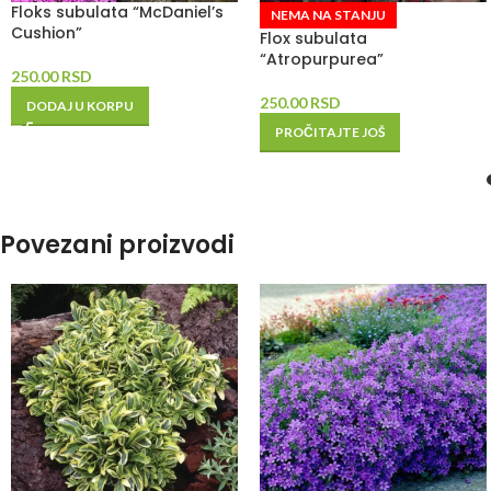
Floks subulata “McDaniel’s
NEMA NA STANJU
Cushion”
Flox subulata
“Atropurpurea”
250.00
RSD
250.00
RSD
DODAJ U KORPU
PROČITAJTE JOŠ
Povezani proizvodi