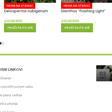
NEMA NA STANJU
NEMA NA STANJU
Delosperma nubigenum
Dianthus “Flashing Light”
250.00
RSD
220.00
RSD
PROČITAJTE JOŠ
PROČITAJTE JOŠ
ISNI LINKOVI
03
čivanje
OKT
 poručiti putem sajta
da plana sadnje
ešća pitanja
n plaćanja