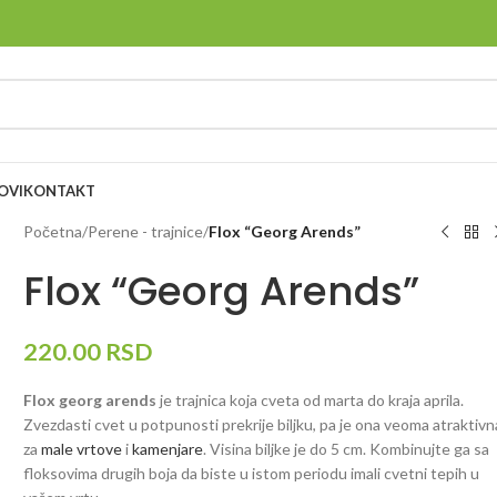
OVI
KONTAKT
Početna
/
Perene - trajnice
/
Flox “Georg Arends”
Flox “Georg Arends”
220.00
RSD
Flox georg arends
je trajnica koja cveta od marta do kraja aprila.
Zvezdasti cvet u potpunosti prekrije biljku, pa je ona veoma atraktivn
za
male vrtove
i
kamenjare
. Visina biljke je do 5 cm. Kombinujte ga sa
floksovima drugih boja da biste u istom periodu imali cvetni tepih u