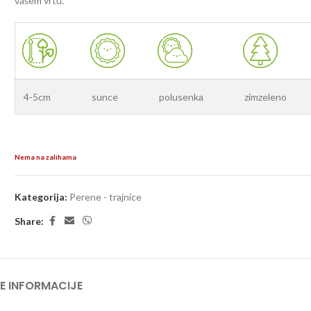
vašem vrtu.
4-5cm
sunce
polusenka
zimzeleno
Nema na zalihama
Kategorija:
Perene - trajnice
Share:
E INFORMACIJE