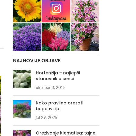
NAJNOVIJE OBJAVE
Hortenzija – najlepši
stanovnik u senci
oktobar 3, 2015
Kako pravilno orezati
bugenviliju
jul 29, 2025
Orezivanje klematisa: tajne