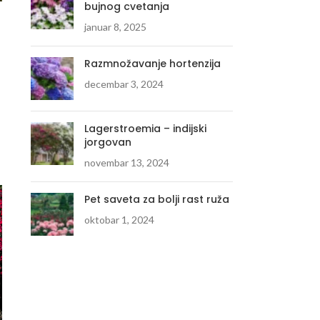
bujnog cvetanja
AKCIJA
Flox subulata “White” –
januar 8, 2025
krupni beli
Razmnožavanje hortenzija
250.00
RSD
320.00
RSD
decembar 3, 2024
DODAJ U KORPU
Lagerstroemia – indijski
jorgovan
novembar 13, 2024
Pet saveta za bolji rast ruža
oktobar 1, 2024