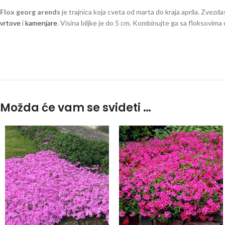
Flox georg arends
je trajnica koja cveta od marta do kraja aprila. Zvezda
vrtove
i
kamenjare
. Visina biljke je do 5 cm. Kombinujte ga sa floksovima
Flox Phlox Floks
Možda će vam se svideti …