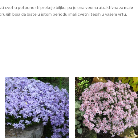
sti cvet u potpunosti prekrije biljku, pa je ona veoma atraktivna za
male
 drugih boja da biste u istom periodu imali cvetni tepih u vašem vrtu.