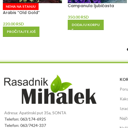
Campanula ljubičasta
NEMA NA STANJU
Arabis “Old Gold”
350.00
RSD
220.00
RSD
DODAJ U KORPU
PROČITAJTE JOŠ
KOR
Poru
Kako
Izra
Adresa: Apatinski put 35a, SONTA
Najč
Telefon: 063/174-6925
Telefon: 063/7424-337
Nači