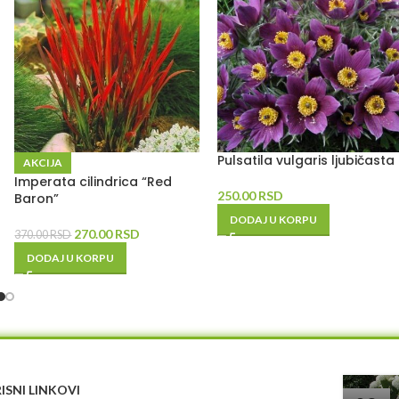
Pulsatila vulgaris ljubičasta
AKCIJA
Imperata cilindrica “Red
250.00
RSD
Baron”
DODAJ U KORPU
270.00
RSD
370.00
RSD
DODAJ U KORPU
ISNI LINKOVI