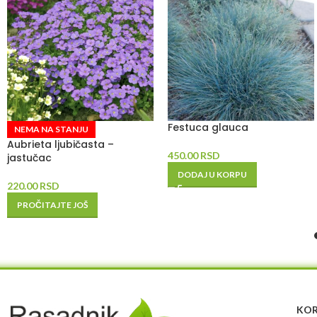
Festuca glauca
NEMA NA STANJU
Aubrieta ljubičasta –
450.00
RSD
jastučac
DODAJ U KORPU
220.00
RSD
PROČITAJTE JOŠ
KOR