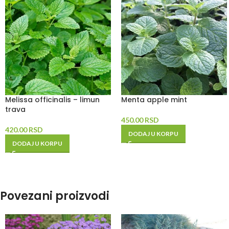
Melissa officinalis – limun
Menta apple mint
trava
450.00
RSD
420.00
RSD
DODAJ U KORPU
DODAJ U KORPU
Povezani proizvodi