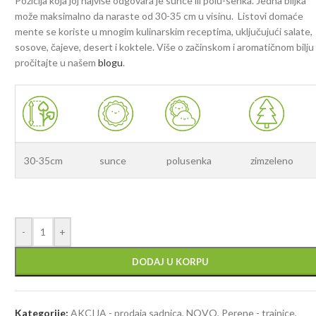
Pozicija koja joj najviše odgovara je sunce ili polu-senka. Jedna biljka
može maksimalno da naraste od 30-35 cm u visinu. Listovi domaće
mente se koriste u mnogim kulinarskim receptima, uključujući salate,
sosove, čajeve, desert i koktele. Više o začinskom i aromatičnom bilju
pročitajte u našem
blogu
.
30-35cm
sunce
polusenka
zimzeleno
-
+
DODAJ U KORPU
Kategorije:
AKCIJA - prodaja sadnica
,
NOVO
,
Perene - trajnice
,