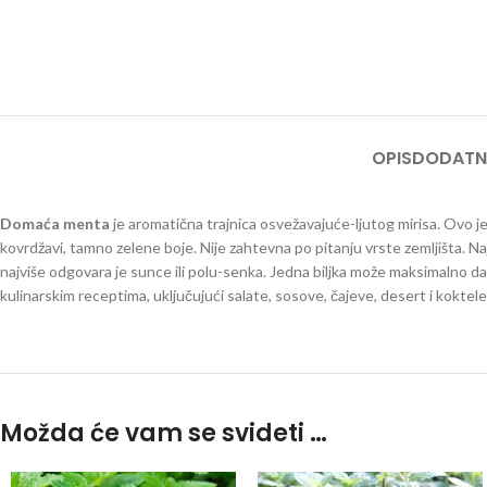
OPIS
DODATN
Domaća menta
je aromatična trajnica osvežavajuće-ljutog mirisa. Ovo je
kovrdžavi, tamno zelene boje. Nije zahtevna po pitanju vrste zemljišta. Naj
najviše odgovara je sunce ili polu-senka. Jedna biljka može maksimalno 
kulinarskim receptima, uključujući salate, sosove, čajeve, desert i koktel
Možda će vam se svideti …