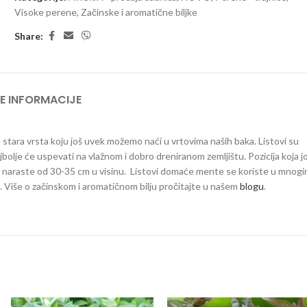
Visoke perene
,
Začinske i aromatične biljke
Share:
E INFORMACIJE
 stara vrsta koju još uvek možemo naći u vrtovima naših baka. Listovi su
bolje će uspevati na vlažnom i dobro dreniranom zemljištu. Pozicija koja jo
da naraste od 30-35 cm u visinu. Listovi domaće mente se koriste u mnog
e. Više o začinskom i aromatičnom bilju pročitajte u našem
blogu
.