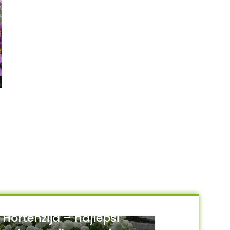
Sedum ellacombeanum
Sedum hybridum “Czar’s
Gold”
220.00
RSD
220.00
RSD
DODAJ U KORPU
DODAJ U KORPU
Hortenzija – najlepši