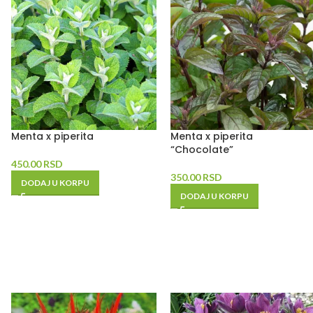
Menta x piperita
Menta x piperita
“Chocolate”
450.00
RSD
350.00
RSD
DODAJ U KORPU
DODAJ U KORPU