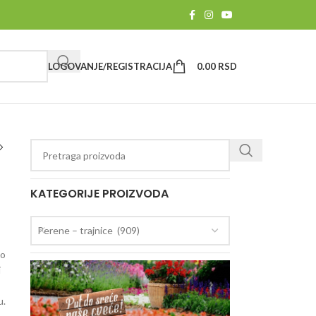
LOGOVANJE/REGISTRACIJA
0.00
RSD
KATEGORIJE PROIZVODA
Perene – trajnice (909)
vo
i
u.