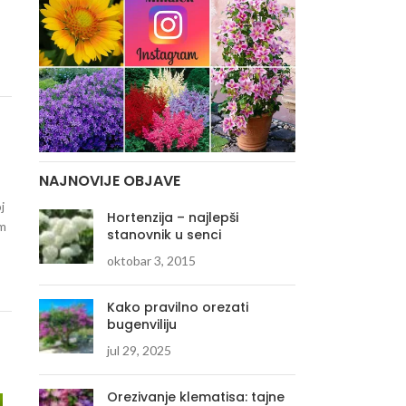
NAJNOVIJE OBJAVE
j
Hortenzija – najlepši
im
stanovnik u senci
oktobar 3, 2015
Kako pravilno orezati
bugenviliju
jul 29, 2025
Orezivanje klematisa: tajne