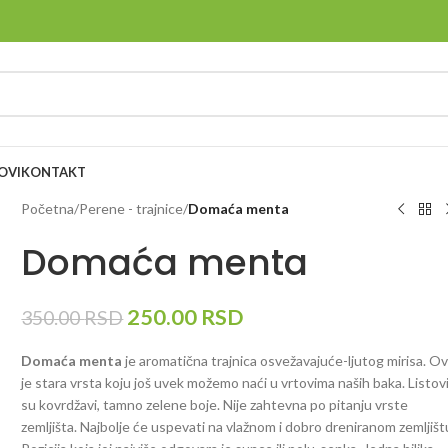
OVI
KONTAKT
Početna
/
Perene - trajnice
/
Domaća menta
Domaća menta
250.00
RSD
350.00
RSD
Domaća menta
je aromatična trajnica osvežavajuće-ljutog mirisa. O
je stara vrsta koju još uvek možemo naći u vrtovima naših baka. Listov
su kovrdžavi, tamno zelene boje. Nije zahtevna po pitanju vrste
zemljišta. Najbolje će uspevati na vlažnom i dobro dreniranom zemljišt