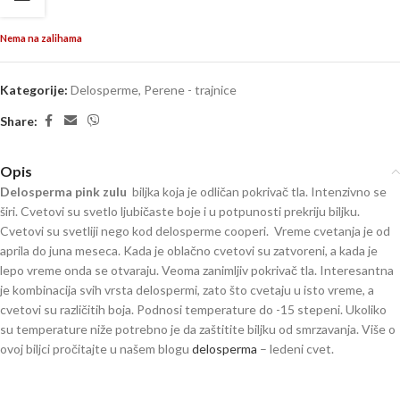
Nema na zalihama
Kategorije:
Delosperme
,
Perene - trajnice
Share:
Opis
Delosperma pink zulu
biljka koja je odličan pokrivač tla. Intenzivno se
širi. Cvetovi su svetlo ljubičaste boje i u potpunosti prekriju biljku.
Cvetovi su svetliji nego kod delosperme cooperi. Vreme cvetanja je od
aprila do juna meseca. Kada je oblačno cvetovi su zatvoreni, a kada je
lepo vreme onda se otvaraju. Veoma zanimljiv pokrivač tla. Interesantna
je kombinacija svih vrsta delospermi, zato što cvetaju u isto vreme, a
cvetovi su različitih boja. Podnosi temperature do -15 stepeni. Ukoliko
su temperature niže potrebno je da zaštitite biljku od smrzavanja. Više o
ovoj biljci pročitajte u našem blogu
delosperma
– ledeni cvet.