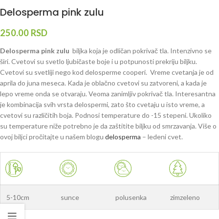
Delosperma pink zulu
250.00
RSD
Delosperma pink zulu
biljka koja je odličan pokrivač tla. Intenzivno se
širi. Cvetovi su svetlo ljubičaste boje i u potpunosti prekriju biljku.
Cvetovi su svetliji nego kod delosperme cooperi. Vreme cvetanja je od
aprila do juna meseca. Kada je oblačno cvetovi su zatvoreni, a kada je
lepo vreme onda se otvaraju. Veoma zanimljiv pokrivač tla. Interesantna
je kombinacija svih vrsta delospermi, zato što cvetaju u isto vreme, a
cvetovi su različitih boja. Podnosi temperature do -15 stepeni. Ukoliko
su temperature niže potrebno je da zaštitite biljku od smrzavanja. Više o
ovoj biljci pročitajte u našem blogu
delosperma
– ledeni cvet.
5-10cm
sunce
polusenka
zimzeleno