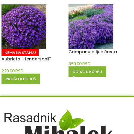
Campanula ljubičasta
NEMA NA STANJU
Aubrieta “Hendersonii”
350.00
RSD
220.00
RSD
DODAJ U KORPU
PROČITAJTE JOŠ