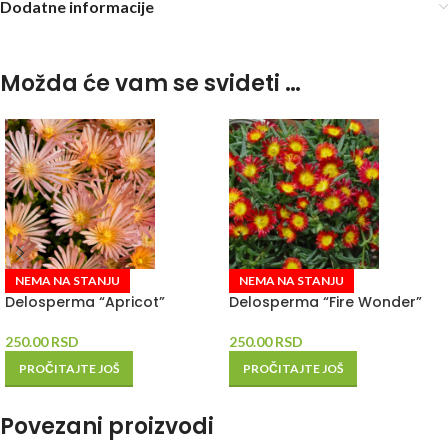
Dodatne informacije
Možda će vam se svideti …
NEMA NA STANJU
NEMA NA STANJU
Delosperma “Apricot”
Delosperma “Fire Wonder”
250.00
RSD
250.00
RSD
PROČITAJTE JOŠ
PROČITAJTE JOŠ
Povezani proizvodi