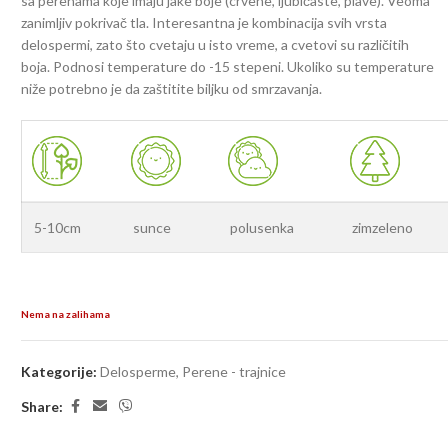
sa perenama koje imaju jake boje (crvene, ljubičaste, plave). Veoma
zanimljiv pokrivač tla. Interesantna je kombinacija svih vrsta
delospermi, zato što cvetaju u isto vreme, a cvetovi su različitih
boja. Podnosi temperature do -15 stepeni. Ukoliko su temperature
niže potrebno je da zaštitite biljku od smrzavanja.
5-10cm
sunce
polusenka
zimzeleno
Nema na zalihama
Kategorije:
Delosperme
,
Perene - trajnice
Share: