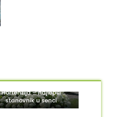
Sedum acre aurea
AKCIJA
Imperata cilindrica “Red
250.00
RSD
Baron”
DODAJ U KORPU
270.00
RSD
370.00
RSD
DODAJ U KORPU
Hortenzija – najlepši
stanovnik u senci
29
JUL