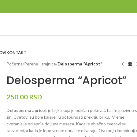
OVI
KONTAKT
Početna
/
Perene - trajnice
/
Delosperma “Apricot”
Delosperma “Apricot”
250.00
RSD
Delosperma apricot
je biljka koja je odličan pokrivač tla. Intenzivno 
širi. Cvetovi su boje kajsije i u potpunosti prekriju biljku. Vreme
cvetanja je od aprila do juna meseca. Kada je oblačno cvetovi su
zatvoreni, a kada je lepo vreme onda se otvaraju. Ovu boju kombinujt