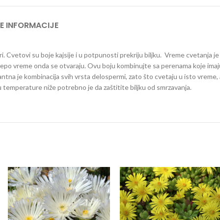
E INFORMACIJE
iri. Cvetovi su boje kajsije i u potpunosti prekriju biljku. Vreme cvetanja je
e lepo vreme onda se otvaraju. Ovu boju kombinujte sa perenama koje imaj
santna je kombinacija svih vrsta delospermi, zato što cvetaju u isto vreme,
u temperature niže potrebno je da zaštitite biljku od smrzavanja.