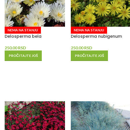
NEMA NA STANJU
NEMA NA STANJU
Delosperma bela
Delosperma nubigenum
250.00
RSD
250.00
RSD
PROČITAJTE JOŠ
PROČITAJTE JOŠ