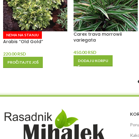
Carex trava morrowii
NEMA NA STANJU
variegata
Arabis “Old Gold”
450.00
RSD
220.00
RSD
DODAJ U KORPU
PROČITAJTE JOŠ
KOR
Poru
Kako