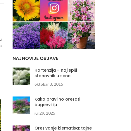
u
 a
NAJNOVIJE OBJAVE
Hortenzija – najlepši
stanovnik u senci
oktobar 3, 2015
Kako pravilno orezati
bugenviliju
jul 29, 2025
Orezivanje klematisa: tajne