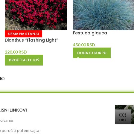
Festuca glauca
NEMA NA STANJU
Dianthus “Flashing Light”
450.00
RSD
220.00
RSD
DODAJ U KORPU
PROČITAJTE JOŠ
ISNI LINKOVI
03
čivanje
OKT
 poručiti putem sajta