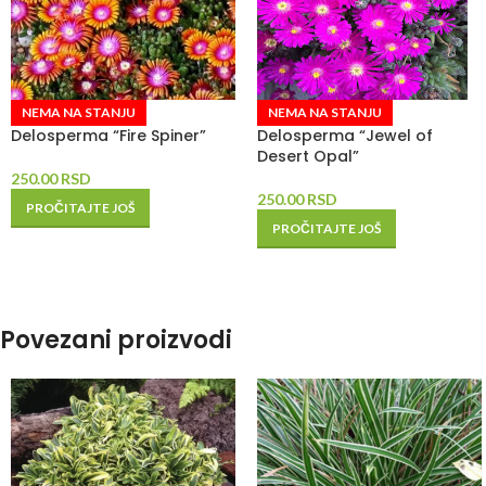
NEMA NA STANJU
NEMA NA STANJU
Delosperma “Fire Spiner”
Delosperma “Jewel of
Desert Opal”
250.00
RSD
250.00
RSD
PROČITAJTE JOŠ
PROČITAJTE JOŠ
Povezani proizvodi