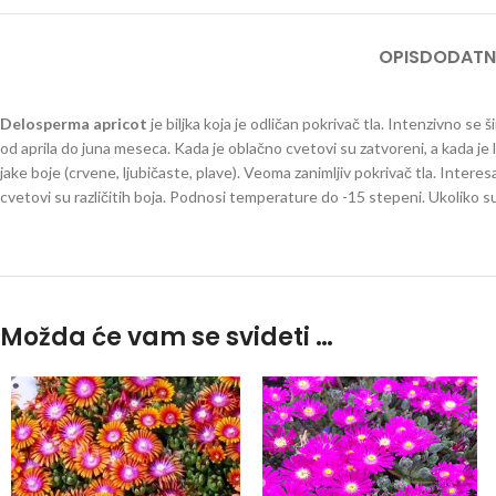
OPIS
DODATN
Delosperma apricot
je biljka koja je odličan pokrivač tla. Intenzivno se š
od aprila do juna meseca. Kada je oblačno cvetovi su zatvoreni, a kada j
jake boje (crvene, ljubičaste, plave). Veoma zanimljiv pokrivač tla. Intere
cvetovi su različitih boja. Podnosi temperature do -15 stepeni. Ukoliko s
Možda će vam se svideti …