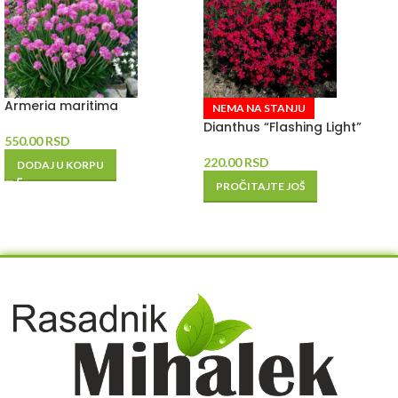
Armeria maritima
NEMA NA STANJU
Dianthus “Flashing Light”
550.00
RSD
220.00
RSD
DODAJ U KORPU
PROČITAJTE JOŠ