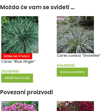
Možda će vam se svideti …
Carex conica “Snowline”
NEMA NA STANJU
Carex “Blue Zinger”
450.00
RSD
350.00
RSD
DODAJ U KORPU
PROČITAJTE JOŠ
Povezani proizvodi