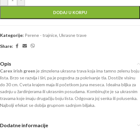
DODAJ U KORPU
Kategorije:
Perene - trajnice
,
Ukrasne trave
Share:
Opis
Carex irish green
je zimzelena ukrasna trava koja ima tamno zelenu boju
lista. Brzo se razvija i širi, pa je pogodna za pokrivanje tla. Dostiže visinu
do 30 cm. Cveta krajem maja ili početkom juna meseca. Idealna biljka za
sadnju u žardinjerama ili ukrasnim posudama. Kombinujte je sa ukrasnim
travama koje imaju drugačiju boju lista. Odgovara joj senka ili polusenka.
Najbolji efekat se dobija grupnom sadnjom biljaka.
Dodatne informacije