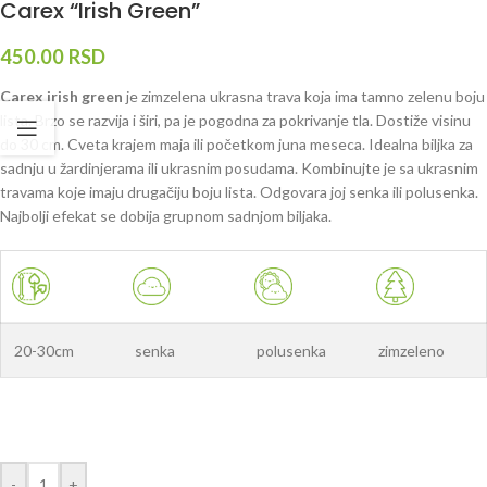
Carex “Irish Green”
450.00
RSD
Carex irish green
je zimzelena ukrasna trava koja ima tamno zelenu boju
lista. Brzo se razvija i širi, pa je pogodna za pokrivanje tla. Dostiže visinu
do 30 cm. Cveta krajem maja ili početkom juna meseca. Idealna biljka za
sadnju u žardinjerama ili ukrasnim posudama. Kombinujte je sa ukrasnim
travama koje imaju drugačiju boju lista. Odgovara joj senka ili polusenka.
Najbolji efekat se dobija grupnom sadnjom biljaka.
20-30cm
senka
polusenka
zimzeleno
-
+