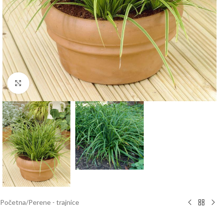
Klknite da uvećate
Početna
/
Perene - trajnice