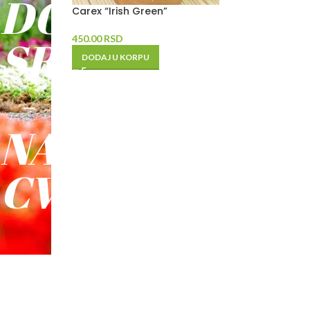
DO
Carex “Irish Green”
SREĆE
450.00
RSD
DODAJ U KORPU
-
NAŠE
CVEĆE