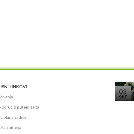
ISNI LINKOVI
03
čivanje
OKT
 poručiti putem sajta
da plana sadnje
ešća pitanja