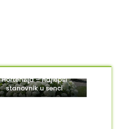
Hortenzija – najlepši
stanovnik u senci
29
JUL