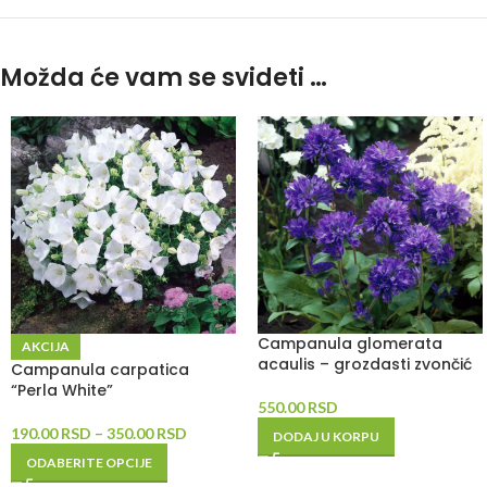
Možda će vam se svideti …
Campanula glomerata
AKCIJA
acaulis – grozdasti zvončić
Campanula carpatica
“Perla White”
550.00
RSD
190.00
RSD
–
350.00
RSD
DODAJ U KORPU
ODABERITE OPCIJE