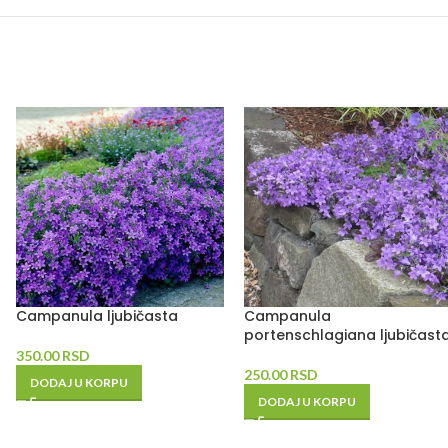
Campanula ljubičasta
Campanula
portenschlagiana ljubičast
350.00
RSD
250.00
RSD
DODAJ U KORPU
DODAJ U KORPU