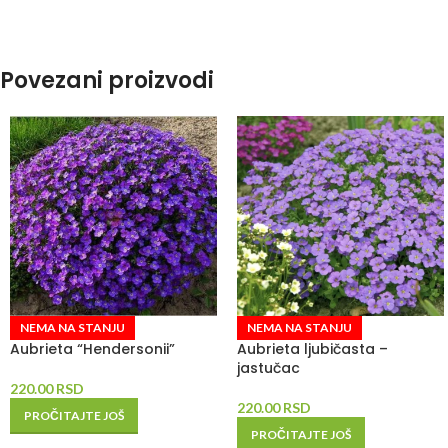
Povezani proizvodi
NEMA NA STANJU
NEMA NA STANJU
Aubrieta “Hendersonii”
Aubrieta ljubičasta –
jastučac
220.00
RSD
220.00
RSD
PROČITAJTE JOŠ
PROČITAJTE JOŠ