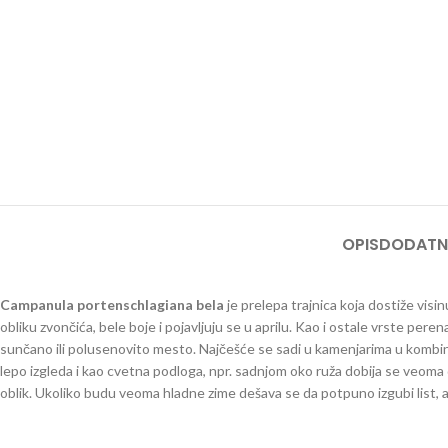
OPIS
DODATN
Campanula portenschlagiana bela
je prelepa trajnica koja dostiže visi
obliku zvončića, bele boje i pojavljuju se u aprilu. Kao i ostale vrste pe
sunčano ili polusenovito mesto. Najčešće se sadi u kamenjarima u kombinac
lepo izgleda i kao cvetna podloga, npr. sadnjom oko ruža dobija se veoma
oblik. Ukoliko budu veoma hladne zime dešava se da potpuno izgubi list, al