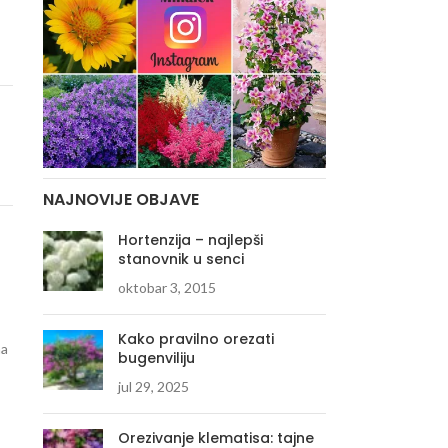
NAJNOVIJE OBJAVE
Hortenzija – najlepši
stanovnik u senci
oktobar 3, 2015
Kako pravilno orezati
ma
bugenviliju
jul 29, 2025
Orezivanje klematisa: tajne