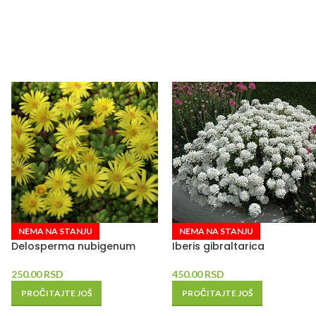
NEMA NA STANJU
NEMA NA STANJU
Delosperma nubigenum
Iberis gibraltarica
250.00
RSD
450.00
RSD
PROČITAJTE JOŠ
PROČITAJTE JOŠ