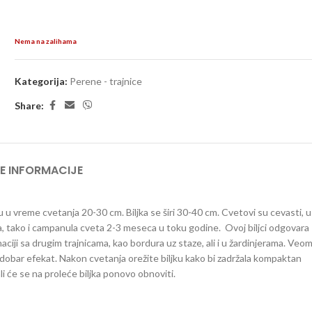
Nema na zalihama
Kategorija:
Perene - trajnice
Share:
E INFORMACIJE
nu u vreme cvetanja 20-30 cm. Biljka se širi 30-40 cm. Cvetovi su cevasti, u
rena, tako i campanula cveta 2-3 meseca u toku godine. Ovoj biljci odgovara
iji sa drugim trajnicama, kao bordura uz staze, ali i u žardinjerama. Veo
 dobar efekat. Nakon cvetanja orežite biljku kako bi zadržala kompaktan
i će se na proleće biljka ponovo obnoviti.