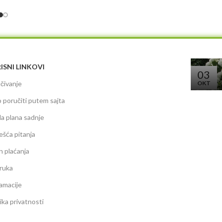
ISNI LINKOVI
03
čivanje
OKT
 poručiti putem sajta
da plana sadnje
ešća pitanja
n plaćanja
ruka
amacije
tika privatnosti