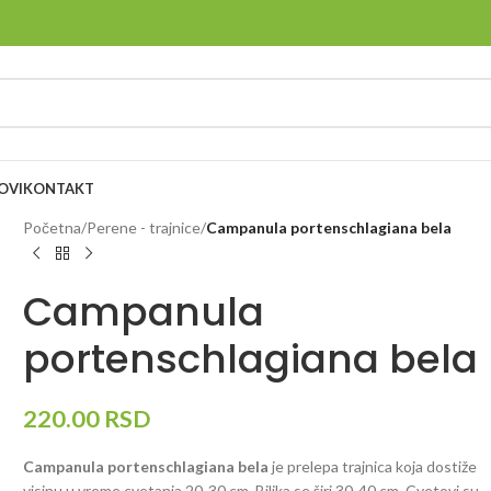
OVI
KONTAKT
Početna
/
Perene - trajnice
/
Campanula portenschlagiana bela
Campanula
portenschlagiana bela
220.00
RSD
Campanula portenschlagiana bela
je prelepa trajnica koja dostiže
visinu u vreme cvetanja 20-30 cm. Biljka se širi 30-40 cm. Cvetovi su