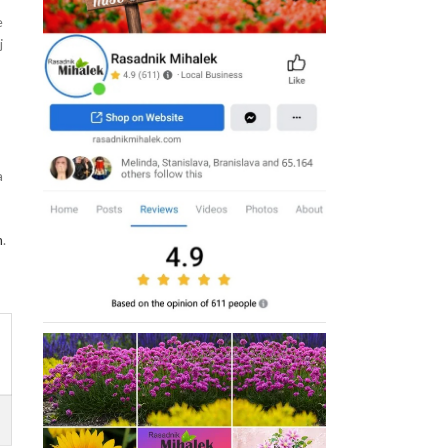
e
j
a
m
.