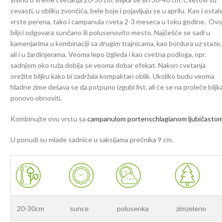
cevasti, u obliku zvončića, bele boje i pojavljuju se u aprilu. Kao i ostal
vrste perena, tako i campanula cveta 2-3 meseca u toku godine. Ovo
biljci odgovara sunčano ili polusenovito mesto. Najčešće se sadi u
kamenjarima u kombinaciji sa drugim trajnicama, kao bordura uz staze,
ali i u žardinjerama. Veoma lepo izgleda i kao cvetna podloga, npr.
sadnjom oko ruža dobija se veoma dobar efekat. Nakon cvetanja
orežite biljku kako bi zadržala kompaktan oblik. Ukoliko budu veoma
hladne zime dešava se da potpuno izgubi list, ali će se na proleće biljk
ponovo obnoviti.
Kombinujte ovu vrstu sa
campanulom portenschlagianom ljubičasto
U ponudi su mlade sadnice u saksijama prečnika 9 cm.
20-30cm
sunce
polusenka
zimzeleno