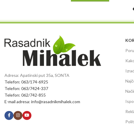
KOR
Poru
Kako
Izra
Adresa: Apatinski put 35a, SONTA
Najč
Telefon: 063/174-6925
Telefon: 063/7424-337
Nači
Telefon: 062/742-855
Ispo
E-mail adresa: info@rasadnikmihalek.com
Rekl
Poli