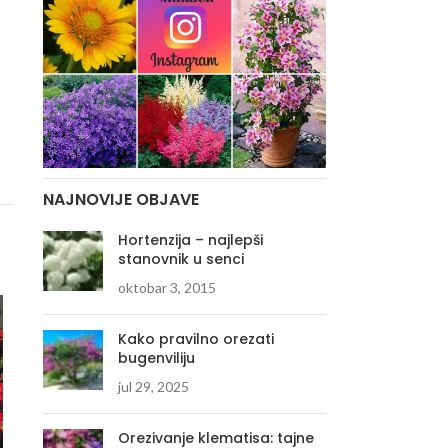
NAJNOVIJE OBJAVE
Hortenzija – najlepši
stanovnik u senci
oktobar 3, 2015
Kako pravilno orezati
bugenviliju
jul 29, 2025
Orezivanje klematisa: tajne