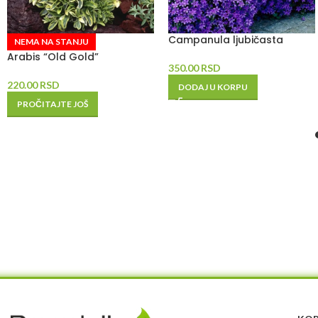
Campanula ljubičasta
NEMA NA STANJU
Arabis “Old Gold”
350.00
RSD
220.00
RSD
DODAJ U KORPU
PROČITAJTE JOŠ