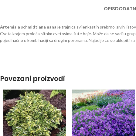
OPIS
DODATN
Artemisia schmidtiana nana
je trajnica svilenkastih srebrno-sivih listo
Cveta krajem proleća sitnim cvetovima žute boje. Može da se sadi u grupi i d
pojedinačno u kombinaciji sa drugim perenama. Najbolje će se uklopiti sa 
Povezani proizvodi