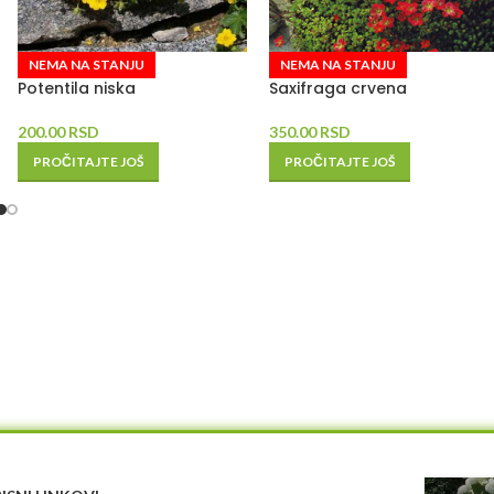
NEMA NA STANJU
NEMA NA STANJU
Potentila niska
Saxifraga crvena
200.00
RSD
350.00
RSD
PROČITAJTE JOŠ
PROČITAJTE JOŠ