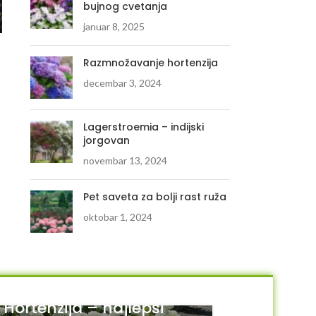
bujnog cvetanja
januar 8, 2025
Sedum pachyclados
Sempervivum “Montanum”
Razmnožavanje hortenzija
350.00
RSD
250.00
RSD
decembar 3, 2024
DODAJ U KORPU
DODAJ U KORPU
Lagerstroemia – indijski
jorgovan
novembar 13, 2024
Pet saveta za bolji rast ruža
oktobar 1, 2024
Hortenzija – najlepši