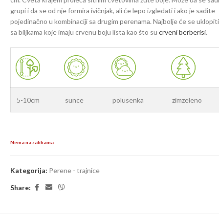
grupi i da se od nje formira ivičnjak, ali će lepo izgledati i ako je sadite
pojedinačno u kombinaciji sa drugim perenama. Najbolje će se uklopit
sa biljkama koje imaju crvenu boju lista kao što su
crveni berberisi
.
5-10cm
sunce
polusenka
zimzeleno
Nema na zalihama
Kategorija:
Perene - trajnice
Share: