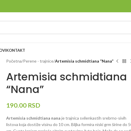
OVI
KONTAKT
Početna
/
Perene - trajnice
/
Artemisia schmidtiana “Nana”
Artemisia schmidtiana
“Nana”
190.00
RSD
Artemisia schmidtiana nana
je trajnica svilenkastih srebrno-sivih
listova koja dostiže visinu do 10 cm. Biljka formira niski grm širine do 
cm. Cveta krajem proleća sitnim cvetovima žute boje. Može da se sadi