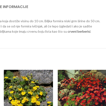
E INFORMACIJE
va koja dostiže visinu do 10 cm. Biljka formira niski grm širine do 50 cm.
a se od nje formira ivičnjak, ali će lepo izgledati i ako je sadite
biljkama koje imaju crvenu boju lista kao što su
crveni berberisi
.