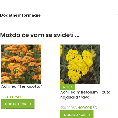
Dodatne informacije
Možda će vam se svideti …
Achillea “Terracotta”
AKCIJA
Achillea millefolium – žuta
550.00
RSD
hajdučka trava
DODAJ U KORPU
400.00
RSD
550.00
RSD
DODAJ U KORPU