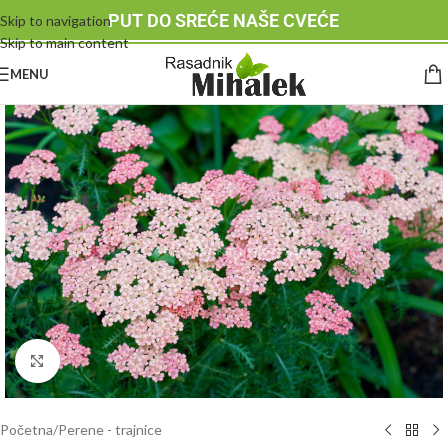
PUT DO SREĆE NAŠE CVEĆE
Skip to navigation
Skip to main content
MENU
Klknite da uvećate
Početna
/
Perene - trajnice