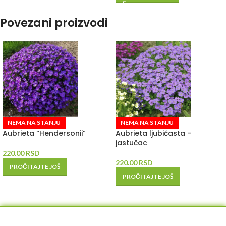
Povezani proizvodi
NEMA NA STANJU
NEMA NA STANJU
Aubrieta “Hendersonii”
Aubrieta ljubičasta –
jastučac
220.00
RSD
220.00
RSD
PROČITAJTE JOŠ
PROČITAJTE JOŠ