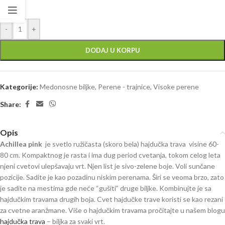
-
+
DODAJ U KORPU
Kategorije:
Medonosne biljke
,
Perene - trajnice
,
Visoke perene
Share:
Opis
Achillea pink
je svetlo ružičasta (skoro bela) hajdučka trava visine 60-
80 cm. Kompaktnog je rasta i ima dug period cvetanja, tokom celog leta
njeni cvetovi ulepšavaju vrt. Njen list je sivo-zelene boje. Voli sunčane
pozicije. Sadite je kao pozadinu niskim perenama. Širi se veoma brzo, zato
je sadite na mestima gde neće “gušiti” druge biljke. Kombinujte je sa
hajdučkim travama drugih boja. Cvet hajdučke trave koristi se kao rezani
za cvetne aranžmane. Više o hajdučkim travama pročitajte u našem blogu
hajdučka trava
– biljka za svaki vrt.