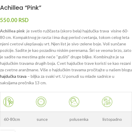
Achillea “Pink”
550.00
RSD
Achillea pink
je svetlo ružičasta (skoro bela) hajdučka trava visine 60-
80 cm. Kompaktnog je rasta i ima dug period cvetanja, tokom celog leta
njeni cvetovi ulepšavaju vrt. Njen list je sivo-zelene boje. Voli sunčane
pozicije. Sadite je kao pozadinu niskim perenama. Širi se veoma brzo, zato
je sadite na mestima gde neće “gušiti” druge biljke. Kombinujte je sa
hajdučkim travama drugih boja. Cvet hajdučke trave koristi se kao rezani
za cvetne aranžmane. Više o hajdučkim travama pročitajte u našem blogu
hajdučka trava
– biljka za svaki vrt. U ponudi su mlade sadnice u
saksijama prečnika 13 cm.
60-80cm
sunce
polusenka
listopadno