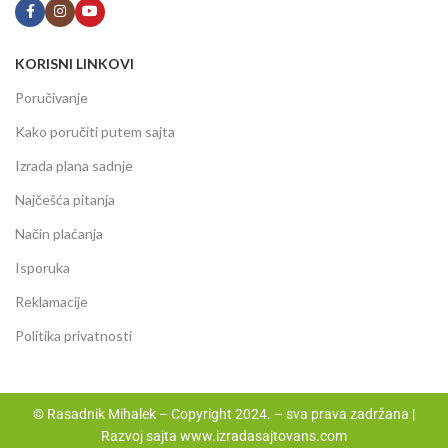
KORISNI LINKOVI
Poručivanje
Kako poručiti putem sajta
Izrada plana sadnje
Najčešća pitanja
Način plaćanja
Isporuka
Reklamacije
Politika privatnosti
© Rasadnik Mihalek – Copyright 2024. – sva prava zadržana |
Razvoj sajta
www.izradasajtovans.com