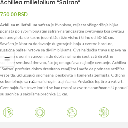
Achillea millefolium “Safran”
750.00
RSD
Achillea millefolium safran
je živopisna, zeljasta višegodišnja biljka
poznata po svojim bogatim šafran-narandžastim cvetovima koji cvetaju
od ranog leta do kasne jeseni. Dostiže visinu i širinu od 50-60 cm.
Savršen je izbor za dodavanje dugotrajnih boja u cvetne bordure,
rustične bašte i vrtove sa divljim biljkama. Ova hajdučka trava uspeva na
mestima s punim suncem, gde dobija najmanje šest sati direktne
sunčeve svetlosti dnevno, što joj omogućava najbolje cvetanje. Achillea
“Safran” preferira dobro drenirano zemljište i može da podnese različite
vrste tla, uključujući siromašna, peskovita ili kamenita zemljišta. Odlično
se kombinuje sa
ružama
i drugim trajnicama. Privlačiće leptire u vaš vrt.
Cvet hajdučke trave koristi se kao rezani za cvetne aranžmane. U ponudi
su sadnice u saksijama prečnika 11 cm.