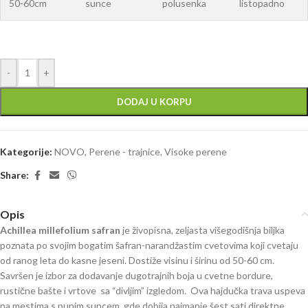
50-60cm
sunce
polusenka
listopadno
-
+
DODAJ U KORPU
Kategorije:
NOVO
,
Perene - trajnice
,
Visoke perene
Share:
Opis
Achillea millefolium safran
je živopisna, zeljasta višegodišnja biljka
poznata po svojim bogatim šafran-narandžastim cvetovima koji cvetaju
od ranog leta do kasne jeseni. Dostiže visinu i širinu od 50-60 cm.
Savršen je izbor za dodavanje dugotrajnih boja u cvetne bordure,
rustične bašte i vrtove sa “divljim” izgledom. Ova hajdučka trava uspeva
na mestima s punim suncem, gde dobija najmanje šest sati direktne