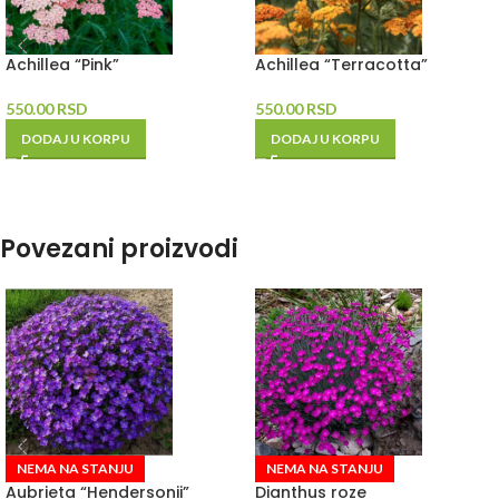
Achillea “Pink”
Achillea “Terracotta”
550.00
RSD
550.00
RSD
DODAJ U KORPU
DODAJ U KORPU
Povezani proizvodi
NEMA NA STANJU
NEMA NA STANJU
Aubrieta “Hendersonii”
Dianthus roze