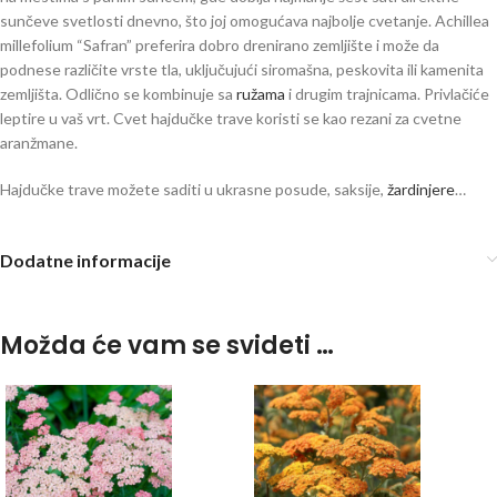
sunčeve svetlosti dnevno, što joj omogućava najbolje cvetanje. Achillea
millefolium “Safran” preferira dobro drenirano zemljište i može da
podnese različite vrste tla, uključujući siromašna, peskovita ili kamenita
zemljišta. Odlično se kombinuje sa
ružama
i drugim trajnicama. Privlačiće
leptire u vaš vrt. Cvet hajdučke trave koristi se kao rezani za cvetne
aranžmane.
Hajdučke trave možete saditi u ukrasne posude, saksije,
žardinjere
…
Dodatne informacije
Možda će vam se svideti …