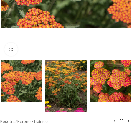
Klknite da uvećate
Početna
/
Perene - trajnice