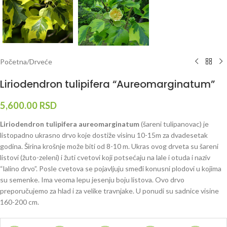
Početna
/
Drveće
Liriodendron tulipifera “Aureomarginatum”
5,600.00
RSD
Liriodendron tulipifera aureomarginatum
(šareni tulipanovac) je
listopadno ukrasno drvo koje dostiže visinu 10-15m za dvadesetak
godina. Širina krošnje može biti od 8-10 m. Ukras ovog drveta su šareni
listovi (žuto-zeleni) i žuti cvetovi koji potsećaju na lale i otuda i naziv
“lalino drvo”. Posle cvetova se pojavljuju smeđi konusni plodovi u kojima
su semenke. Ima veoma lepu jesenju boju listova. Ovo drvo
preporučujemo za hlad i za velike travnjake. U ponudi su sadnice visine
160-200 cm.