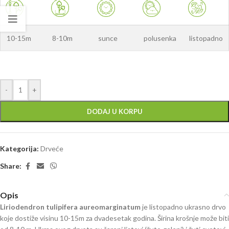
10-15m
8-10m
sunce
polusenka
listopadno
-
+
DODAJ U KORPU
Kategorija:
Drveće
Share:
Opis
Liriodendron tulipifera aureomarginatum
je listopadno ukrasno drvo
koje dostiže visinu 10-15m za dvadesetak godina. Širina krošnje može biti