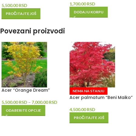
1,700.00
RSD
5,500.00
RSD
DODAJ U KORPU
PROČITAJTE JOŠ
Povezani proizvodi
Acer “Orange Dream”
NEMA NA STANJU
Acer palmatum “Beni Maiko”
5,500.00
RSD
–
7,000.00
RSD
4,500.00
RSD
ODABERITE OPCIJE
PROČITAJTE JOŠ