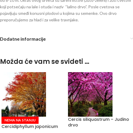
od 8-10 m. Ukras ovog drveta su šareni listovi (žuto-zeleni) i žuti cvetovi
koji potsećaju na lale i otuda i naziv “lalino drvo”. Posle cvetova se
pojavljuju smeđi konusni plodovi u kojima su semenke. Ovo drvo
preporučujemo za hlad i za velike travnjake.
Dodatne informacije
Možda će vam se svideti …
Cercis siliquastrum – Judino
NEMA NA STANJU
drvo
Cercidiphyllum japonicum