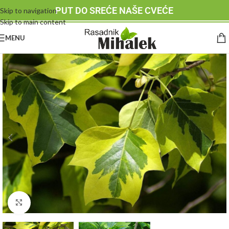
PUT DO SREĆE NAŠE CVEĆE
Skip to navigation
Skip to main content
MENU
Klknite da uvećate