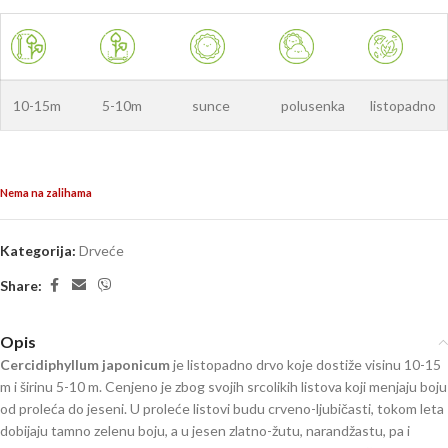
10-15m
5-10m
sunce
polusenka
listopadno
Nema na zalihama
Kategorija:
Drveće
Share:
Opis
Cercidiphyllum japonicum
je listopadno drvo koje dostiže visinu 10-15
m i širinu 5-10 m. Cenjeno je zbog svojih srcolikih listova koji menjaju boju
od proleća do jeseni. U proleće listovi budu crveno-ljubičasti, tokom leta
dobijaju tamno zelenu boju, a u jesen zlatno-žutu, narandžastu, pa i