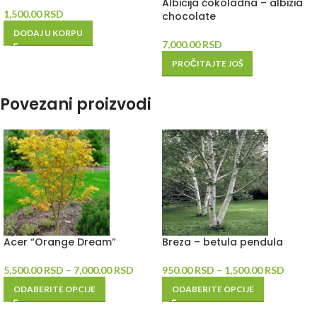
Albicija čokoladna – albizia
1,500.00
RSD
chocolate
DODAJ U KORPU
7,000.00
RSD
PROČITAJTE JOŠ
Povezani proizvodi
Acer “Orange Dream”
Breza – betula pendula
5,500.00
RSD
–
7,000.00
RSD
950.00
RSD
–
1,500.00
RSD
ODABERITE OPCIJE
ODABERITE OPCIJE