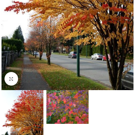
Klknite da uvećate