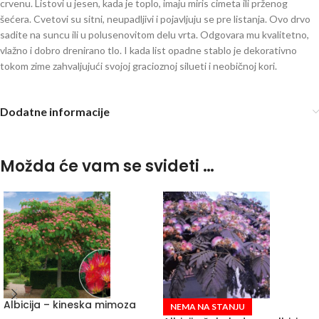
crvenu. Listovi u jesen, kada je toplo, imaju miris cimeta ili prženog
šećera. Cvetovi su sitni, neupadljivi i pojavljuju se pre listanja. Ovo drvo
sadite na suncu ili u polusenovitom delu vrta. Odgovara mu kvalitetno,
vlažno i dobro drenirano tlo. I kada list opadne stablo je dekorativno
tokom zime zahvaljujući svojoj gracioznoj silueti i neobičnoj kori.
Dodatne informacije
Možda će vam se svideti …
Albicija – kineska mimoza
NEMA NA STANJU