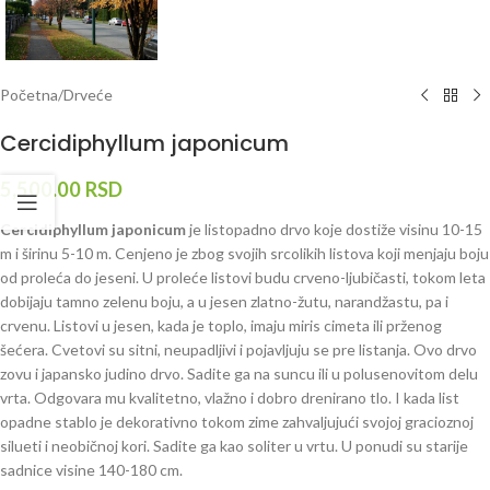
Početna
/
Drveće
Cercidiphyllum japonicum
5,500.00
RSD
Cercidiphyllum japonicum
je listopadno drvo koje dostiže visinu 10-15
m i širinu 5-10 m. Cenjeno je zbog svojih srcolikih listova koji menjaju boju
od proleća do jeseni. U proleće listovi budu crveno-ljubičasti, tokom leta
dobijaju tamno zelenu boju, a u jesen zlatno-žutu, narandžastu, pa i
crvenu. Listovi u jesen, kada je toplo, imaju miris cimeta ili prženog
šećera. Cvetovi su sitni, neupadljivi i pojavljuju se pre listanja. Ovo drvo
zovu i japansko judino drvo. Sadite ga na suncu ili u polusenovitom delu
vrta. Odgovara mu kvalitetno, vlažno i dobro drenirano tlo. I kada list
opadne stablo je dekorativno tokom zime zahvaljujući svojoj gracioznoj
silueti i neobičnoj kori. Sadite ga kao soliter u vrtu. U ponudi su starije
sadnice visine 140-180 cm.