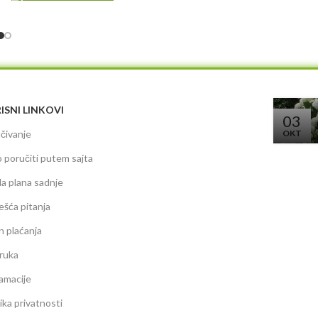
ISNI LINKOVI
03
čivanje
OKT
 poručiti putem sajta
da plana sadnje
ešća pitanja
n plaćanja
ruka
amacije
tika privatnosti