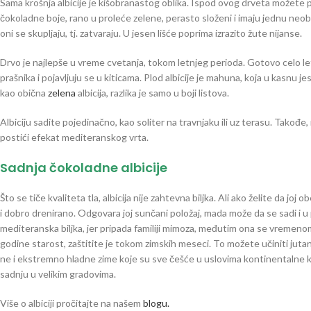
Sama krošnja albicije je kišobranastog oblika. Ispod ovog drveta možete po
čokoladne boje, rano u proleće zelene, perasto složeni i imaju jednu neobi
oni se skupljaju, tj. zatvaraju. U jesen lišće poprima izrazito žute nijanse.
Drvo je najlepše u vreme cvetanja, tokom letnjeg perioda. Gotovo celo leto
prašnika i pojavljuju se u kiticama. Plod albicije je mahuna, koja u kasnu j
kao obična
zelena
albicija, razlika je samo u boji listova.
Albiciju sadite pojedinačno, kao soliter na travnjaku ili uz terasu. Takođe
postići efekat mediteranskog vrta.
Sadnja čokoladne albicije
Što se tiče kvaliteta tla, albicija nije zahtevna biljka. Ali ako želite da joj
i dobro drenirano. Odgovara joj sunčani položaj, mada može da se sadi i u
mediteranska biljka, jer pripada familiji mimoza, međutim ona se vremenom 
godine starost, zaštitite je tokom zimskih meseci. To možete učiniti jut
ne i ekstremno hladne zime koje su sve češće u uslovima kontinentalne kli
sadnju u velikim gradovima.
Više o albiciji pročitajte na našem
blogu.