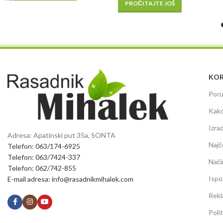
PROČITAJTE JOŠ
KOR
Poru
Kako
Izra
Adresa: Apatinski put 35a, SONTA
Najč
Telefon: 063/174-6925
Telefon: 063/7424-337
Nači
Telefon: 062/742-855
Ispo
E-mail adresa: info@rasadnikmihalek.com
Rekl
Poli