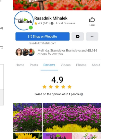
oj
70