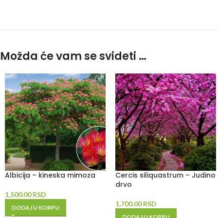
Možda će vam se svideti …
Albicija – kineska mimoza
Cercis siliquastrum – Judino
drvo
1,500.00
RSD
1,700.00
RSD
DODAJ U KORPU
DODAJ U KORPU