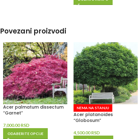
Povezani proizvodi
Acer palmatum dissectum
NEMA NA STANJU
“Garnet”
Acer platanoides
“Globosum”
7,000.00
RSD
4,500.00
RSD
ODABERITE OPCIJE