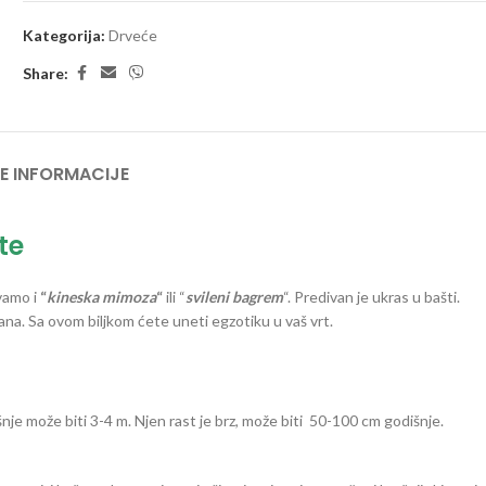
Kategorija:
Drveće
Share:
E INFORMACIJE
te
ivamo i
“
kineska mimoza
“
ili “
svileni bagrem
“. Predivan je ukras u bašti.
ana. Sa ovom biljkom ćete uneti egzotiku u vaš vrt.
šnje može biti 3-4 m. Njen rast je brz, može biti 50-100 cm godišnje.