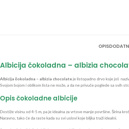
OPIS
DODATN
Albicija čokoladna – albizia chocola
Albicija čokoladna – albizia chocolate
je listopadno drvo koje još naz
Svojom bojom i oblikom lista ne može, a da ne privuče poglede sa svih str
Opis čokoladne albicije
Dostiže visinu od 4-5 m, pa je idealna za vrtove manje površine. Širina kro
Naravno, tako će da raste kada su svi uslovi koje biljka traži idealni.