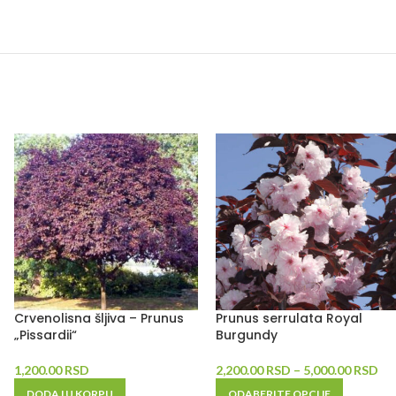
Crvenolisna šljiva – Prunus
Prunus serrulata Royal
„Pissardii“
Burgundy
1,200.00
RSD
2,200.00
RSD
–
5,000.00
RSD
DODAJ U KORPU
ODABERITE OPCIJE