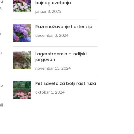
su
bujnog cvetanja
o,
januar 8, 2025
Razmnožavanje hortenzija
a
decembar 3, 2024
in
Lagerstroemia – indijski
jorgovan
novembar 13, 2024
Pet saveta za bolji rast ruža
to
oktobar 1, 2024
li