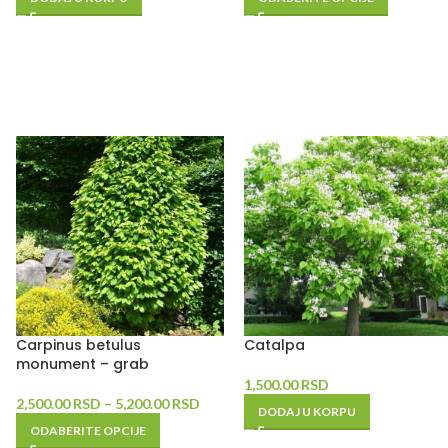
Carpinus betulus
Catalpa
monument – grab
1,500.00
RSD
2,500.00
RSD
–
5,200.00
RSD
DODAJ U KORPU
ODABERITE OPCIJE