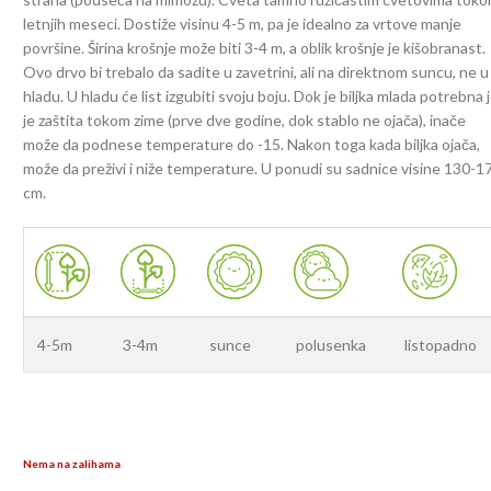
letnjih meseci. Dostiže visinu 4-5 m, pa je idealno za vrtove manje
površine. Širina krošnje može biti 3-4 m, a oblik krošnje je kišobranast.
Ovo drvo bi trebalo da sadite u zavetrini, ali na direktnom suncu, ne u
hladu. U hladu će list izgubiti svoju boju. Dok je biljka mlada potrebna j
je zaštita tokom zime (prve dve godine, dok stablo ne ojača), inače
može da podnese temperature do -15. Nakon toga kada biljka ojača,
može da preživi i niže temperature. U ponudi su sadnice visine 130-1
cm.
4-5m
3-4m
sunce
polusenka
listopadno
Nema na zalihama