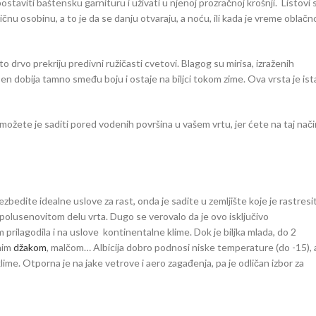
staviti baštensku garnituru i uživati u njenoj prozračnoj krošnji. Listovi 
čnu osobinu, a to je da se danju otvaraju, a noću, ili kada je vreme oblačn
 drvo prekriju predivni ružičasti cvetovi. Blagog su mirisa, izraženih
esen dobija tamno smeđu boju i ostaje na biljci tokom zime. Ova vrsta je ist
, možete je saditi pored vodenih površina u vašem vrtu, jer ćete na taj nač
 obezbedite idealne uslove za rast, onda je sadite u zemljište koje je rastresi
 polusenovitom delu vrta. Dugo se verovalo da je ovo isključivo
prilagodila i na uslove kontinentalne klime. Dok je biljka mlada, do 2
anim
džakom
, malčom… Albicija dobro podnosi niske temperature (do -15), a
me. Otporna je na jake vetrove i aero zagađenja, pa je odličan izbor za