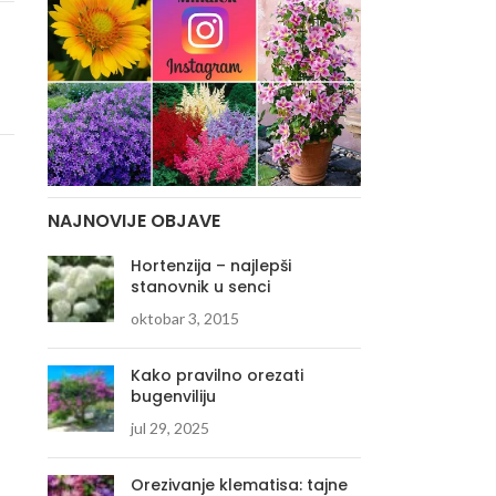
NAJNOVIJE OBJAVE
Hortenzija – najlepši
stanovnik u senci
oktobar 3, 2015
Kako pravilno orezati
bugenviliju
jul 29, 2025
Orezivanje klematisa: tajne