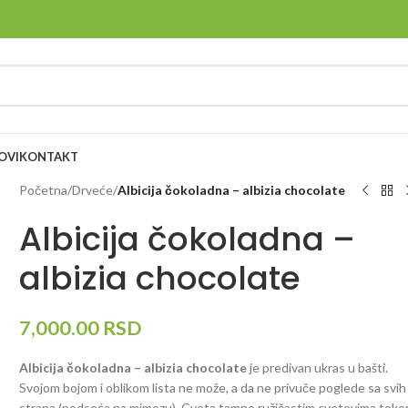
OVI
KONTAKT
Početna
/
Drveće
/
Albicija čokoladna – albizia chocolate
Albicija čokoladna –
albizia chocolate
7,000.00
RSD
Albicija čokoladna – albizia chocolate
je predivan ukras u bašti.
Svojom bojom i oblikom lista ne može, a da ne privuče poglede sa svih
strana (podseća na mimozu). Cveta tamno ružičastim cvetovima tok