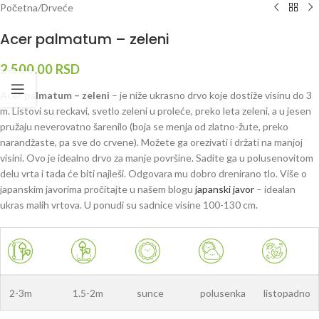
Početna
/
Drveće
Acer palmatum – zeleni
2,500.00
RSD
Acer palmatum – zeleni
– je niže ukrasno drvo koje dostiže visinu do 3
m. Listovi su reckavi, svetlo zeleni u proleće, preko leta zeleni, a u jesen
pružaju neverovatno šarenilo (boja se menja od zlatno-žute, preko
narandžaste, pa sve do crvene). Možete ga orezivati i držati na manjoj
visini. Ovo je idealno drvo za manje površine. Sadite ga u polusenovitom
delu vrta i tada će biti najleši. Odgovara mu dobro drenirano tlo. Više o
japanskim javorima pročitajte u našem blogu
japanski javor
– idealan
ukras malih vrtova. U ponudi su sadnice visine 100-130 cm.
2-3m
1.5-2m
sunce
polusenka
listopadno