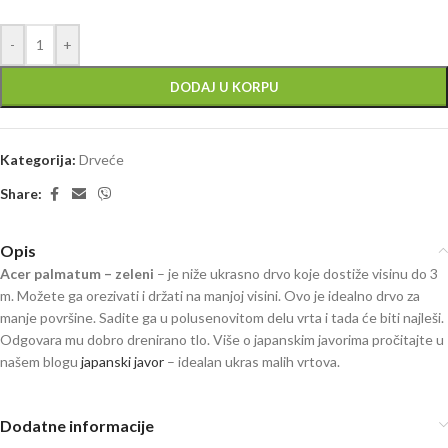
-
+
DODAJ U KORPU
Kategorija:
Drveće
Share:
Opis
Acer palmatum – zeleni
– je niže ukrasno drvo koje dostiže visinu do 3
m. Možete ga orezivati i držati na manjoj visini. Ovo je idealno drvo za
manje površine. Sadite ga u polusenovitom delu vrta i tada će biti najleši.
Odgovara mu dobro drenirano tlo. Više o japanskim javorima pročitajte u
našem blogu
japanski javor
– idealan ukras malih vrtova.
japanski javor
Dodatne informacije