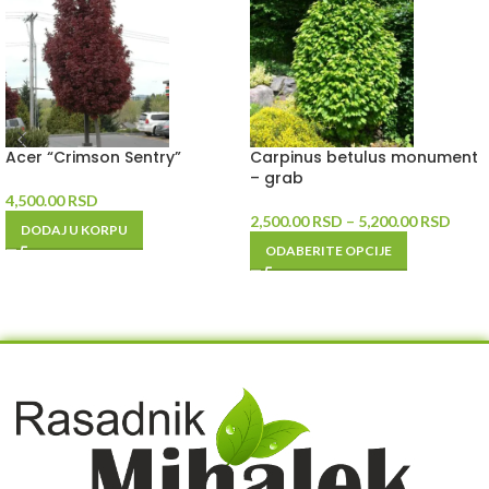
Acer “Crimson Sentry”
Carpinus betulus monument
– grab
4,500.00
RSD
2,500.00
RSD
–
5,200.00
RSD
DODAJ U KORPU
ODABERITE OPCIJE