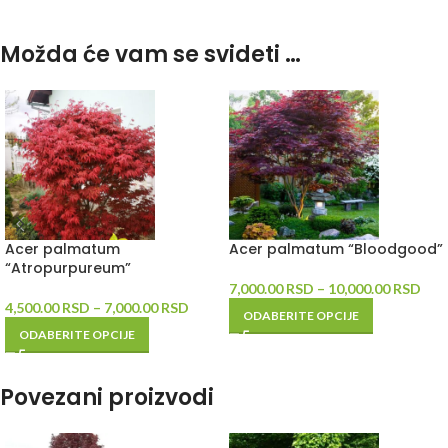
Možda će vam se svideti …
Acer palmatum
Acer palmatum “Bloodgood”
“Atropurpureum”
7,000.00
RSD
–
10,000.00
RSD
4,500.00
RSD
–
7,000.00
RSD
ODABERITE OPCIJE
ODABERITE OPCIJE
Povezani proizvodi