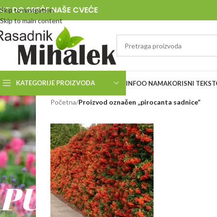
UT DO SREĆE NAŠE CVEĆE
Skip to navigation
Skip to main content
KATEGORIJE PROIZVODA
INFO
O NAMA
KORISNI TEKST
RASADNIK
Početna
/
Proizvod označen „pirocanta sadnice“
MIHALEK
PUT