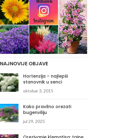
NAJNOVIJE OBJAVE
Hortenzija – najlepši
stanovnik u senci
oktobar 3, 2015
Kako pravilno orezati
bugenviliju
jul 29, 2025
Orezivanje klematisa: tajne