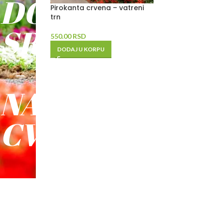
DO
Pirokanta crvena – vatreni
trn
SREĆE
550.00
RSD
DODAJ U KORPU
-
NAŠE
CVEĆE