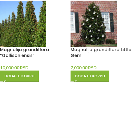
Magnolija grandiflora
Magnolija grandiflora Little
“Gallisoniensis”
Gem
10,000.00
RSD
7,000.00
RSD
DODAJ U KORPU
DODAJ U KORPU