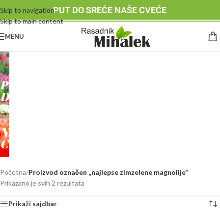
PUT DO SREĆE NAŠE CVEĆE
Skip to navigation
Skip to main content
MENU
RASADNIK
MIHALEK
PUT
DO
SREĆE
-
NAŠE
CVEĆE
Početna
/
Proizvod označen „najlepse zimzelene magnolije“
Prikazano je svih 2 rezultata
Prikaži sajdbar