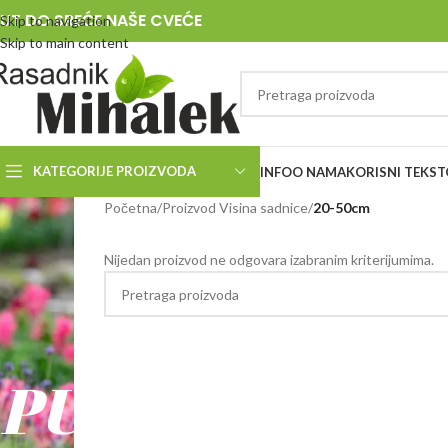
UT DO SREĆE NAŠE CVEĆE
Skip to navigation
Skip to main content
KATEGORIJE PROIZVODA
INFO
O NAMA
KORISNI TEKST
RASADNIK
Početna
/
Proizvod Visina sadnice
/
20-50cm
MIHALEK
Nijedan proizvod ne odgovara izabranim kriterijumima.
PUT