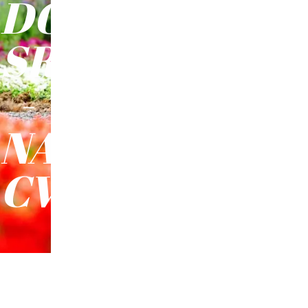
DO
SREĆE
-
NAŠE
CVEĆE