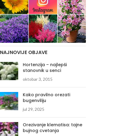
NAJNOVIJE OBJAVE
Hortenzija – najlepši
stanovnik u senci
oktobar 3, 2015
Kako pravilno orezati
bugenviliju
jul 29, 2025
Orezivanje klematisa: tajne
bujnog cvetanja