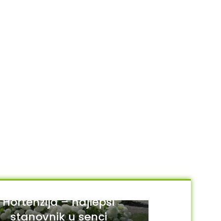
Hortenzija – najlepši
stanovnik u senci
29