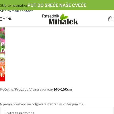
PUT DO SREĆE NAŠE CVEĆE
Skip to navigation
Skip to main content
MENU
RASADNIK
MIHALEK
PUT
DO
SREĆE
-
NAŠE
CVEĆE
Početna
/
Proizvod Visina sadnice
/
140-150cm
Nijedan proizvod ne odgovara izabranim kriterijumima.