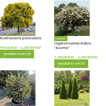
Koelreuteria paniculata
AKCIJA
Lagerstroemia indica
950.00
RSD
–
1,200.00
RSD
“Acoma”
ODABERITE OPCIJE
1,500.00
RSD
–
4,200.00
RSD
ODABERITE OPCIJE