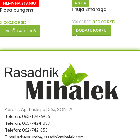
NEMA NA STANJU
AKCIJA
Thuja Smaragd
Picea pungens
350.00
RSD
3,000.00
RSD
850.00
RSD
DODAJ U KORPU
PROČITAJTE JOŠ
Adresa: Apatinski put 35a, SONTA
Telefon: 063/174-6925
Telefon: 063/7424-337
Telefon: 062/742-855
E-mail adresa: info@rasadnikmihalek.com