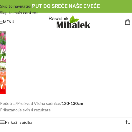
PUT DO SREĆE NAŠE CVEĆE
Skip to navigation
Skip to main content
MENU
RASADNIK
MIHALEK
PUT
DO
SREĆE
-
NAŠE
CVEĆE
Početna
/
Proizvod Visina sadnice
/
120-130cm
Prikazano je svih 4 rezultata
Prikaži sajdbar