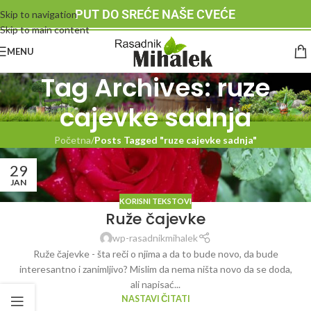
PUT DO SREĆE NAŠE CVEĆE
Skip to navigation
Skip to main content
MENU
Tag Archives: ruze
cajevke sadnja
Početna
/
Posts Tagged "ruze cajevke sadnja"
29
JAN
KORISNI TEKSTOVI
Ruže čajevke
wp-rasadnikmihalek
Ruže čajevke - šta reči o njima a da to bude novo, da bude
interesantno i zanimljivo? Mislim da nema ništa novo da se doda,
ali napisać...
NASTAVI ČITATI