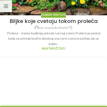
KORISNI TEKSTOVI
Biljke koje cvetaju tokom proleća
wp-rasadnikmihalek
Proleće - vreme buđenja prirode i prvog cveća Proleće je period
kada se priroda budi iz zimskog sna i prvi cvetovi počinju da se
pojav...
NASTAVI ČITATI