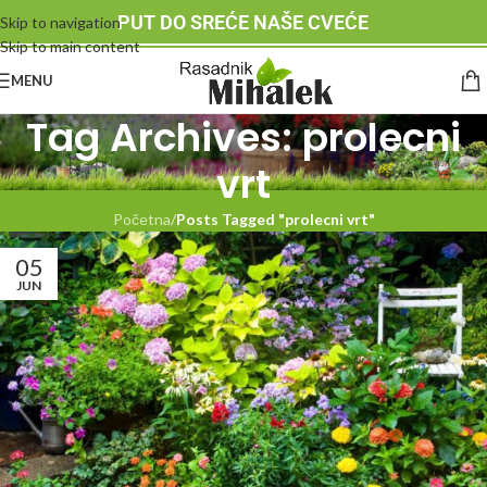
PUT DO SREĆE NAŠE CVEĆE
Skip to navigation
Skip to main content
MENU
Tag Archives: prolecni
vrt
Početna
/
Posts Tagged "prolecni vrt"
05
JUN