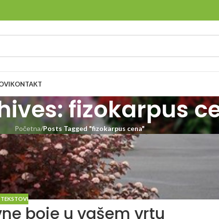
OVI
KONTAKT
hives: fizokarpus c
Početna
/
Posts Tagged "fizokarpus cena"
 TEKSTOVI
vne boje u vašem vrtu