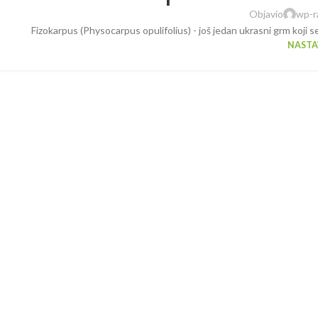
Objavio
wp-r
Fizokarpus (Physocarpus opulifolius) - još jedan ukrasni grm koji s
NASTAV