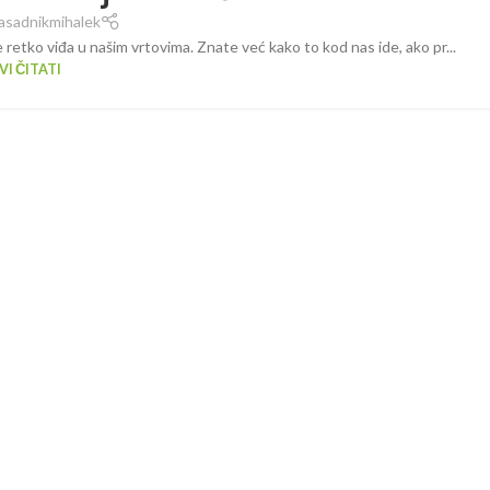
asadnikmihalek
e retko viđa u našim vrtovima. Znate već kako to kod nas ide, ako pr...
I ČITATI