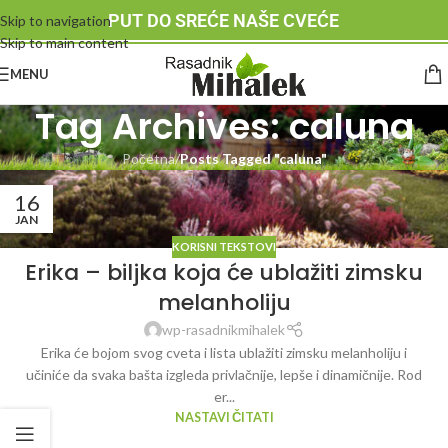
PUT DO SREĆE NAŠE CVEĆE
Skip to navigation
Skip to main content
MENU
Tag Archives: caluna
Početna
/
Posts Tagged "caluna"
16
JAN
KORISNI TEKSTOVI
Erika – biljka koja će ublažiti zimsku
melanholiju
wp-rasadnikmihalek
Erika će bojom svog cveta i lista ublažiti zimsku melanholiju i
učiniće da svaka bašta izgleda privlačnije, lepše i dinamičnije. Rod
er...
NASTAVI ČITATI