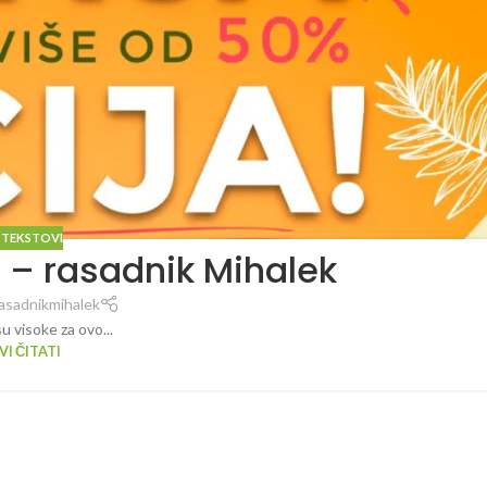
 TEKSTOVI
4 – rasadnik Mihalek
asadnikmihalek
 visoke za ovo...
I ČITATI