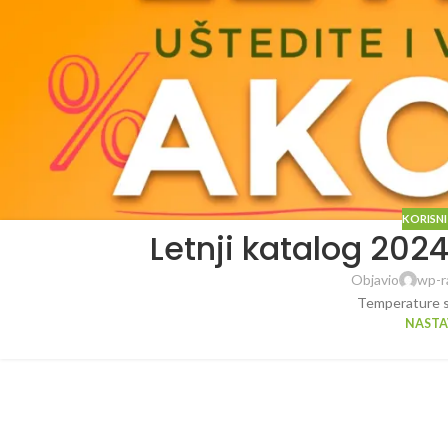
KORISNI
Letnji katalog 202
Objavio
wp-r
Temperature su
NASTAV