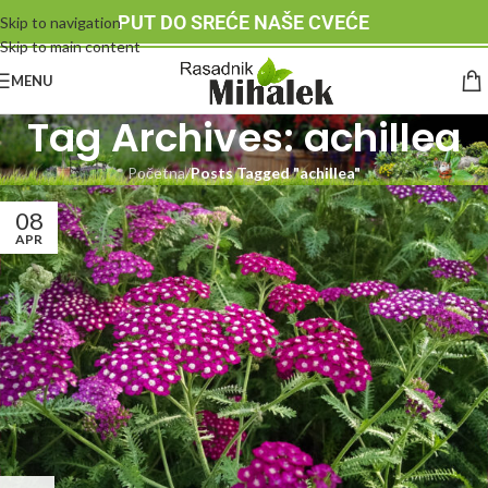
PUT DO SREĆE NAŠE CVEĆE
Skip to navigation
Skip to main content
MENU
Tag Archives: achillea
Početna
/
Posts Tagged "achillea"
08
APR