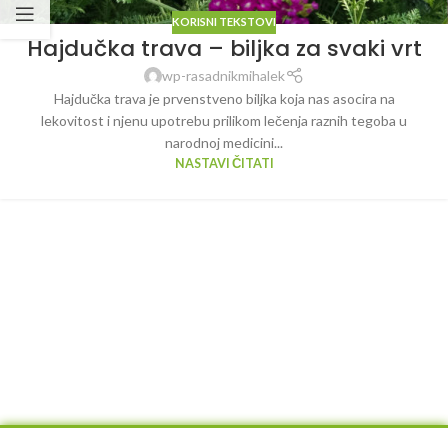
KORISNI TEKSTOVI
Hajdučka trava – biljka za svaki vrt
wp-rasadnikmihalek
Hajdučka trava je prvenstveno biljka koja nas asocira na
lekovitost i njenu upotrebu prilikom lečenja raznih tegoba u
narodnoj medicini...
NASTAVI ČITATI