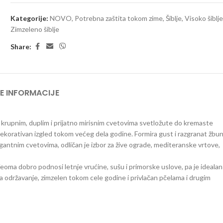
Kategorije:
NOVO
,
Potrebna zaštita tokom zime
,
Šiblje
,
Visoko šiblj
Zimzeleno šiblje
Share:
E INFORMACIJE
 krupnim, duplim i prijatno mirisnim cvetovima svetložute do kremaste
 dekorativan izgled tokom većeg dela godine. Formira gust i razgranat žbu
egantnim cvetovima, odličan je izbor za žive ograde, mediteranske vrtove,
eoma dobro podnosi letnje vrućine, sušu i primorske uslove, pa je idealan
 održavanje, zimzelen tokom cele godine i privlačan pčelama i drugim