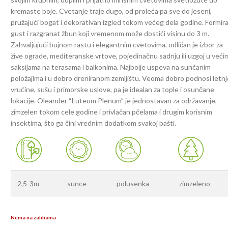
kremaste boje. Cvetanje traje dugo, od proleća pa sve do jeseni,
pružajući bogat i dekorativan izgled tokom većeg dela godine. Formir
gust i razgranat žbun koji vremenom može dostići visinu do 3 m.
Zahvaljujući bujnom rastu i elegantnim cvetovima, odličan je izbor za
žive ograde, mediteranske vrtove, pojedinačnu sadnju ili uzgoj u veći
saksijama na terasama i balkonima. Najbolje uspeva na sunčanim
položajima i u dobro dreniranom zemljištu. Veoma dobro podnosi letn
vrućine, sušu i primorske uslove, pa je idealan za tople i osunčane
lokacije. Oleander “Luteum Plenum” je jednostavan za održavanje,
zimzelen tokom cele godine i privlačan pčelama i drugim korisnim
insektima, što ga čini vrednim dodatkom svakoj bašti.
2,5-3m
sunce
polusenka
zimzeleno
Nema na zalihama