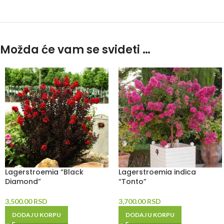
Možda će vam se svideti …
Lagerstroemia “Black
Lagerstroemia indica
Diamond”
“Tonto”
3,500.00
RSD
3,700.00
RSD
DODAJ U KORPU
DODAJ U KORPU