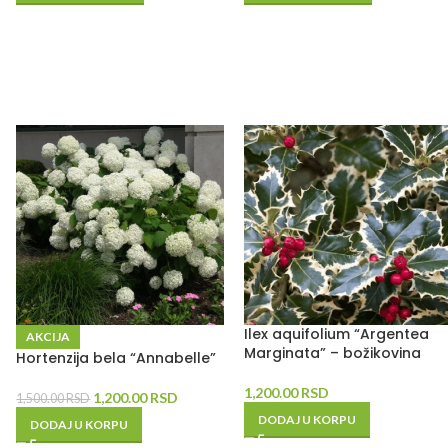
Ilex aquifolium “Argentea
AKCIJA
Marginata” – božikovina
Hortenzija bela “Annabelle”
1,200.00
RSD
1,200.00
RSD
1,500.00
RSD
DODAJ U KORPU
DODAJ U KORPU