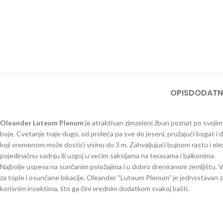
OPIS
DODATN
Oleander Luteum Plenum
je atraktivan zimzeleni žbun poznat po svojim
boje. Cvetanje traje dugo, od proleća pa sve do jeseni, pružajući bogat i
koji vremenom može dostići visinu do 3 m. Zahvaljujući bujnom rastu i el
pojedinačnu sadnju ili uzgoj u većim saksijama na terasama i balkonima.
Najbolje uspeva na sunčanim položajima i u dobro dreniranom zemljištu. V
za tople i osunčane lokacije. Oleander “Luteum Plenum” je jednostavan za
korisnim insektima, što ga čini vrednim dodatkom svakoj bašti.
lijander oleander