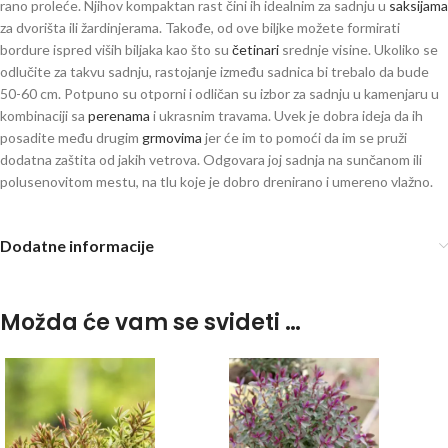
rano proleće. Njihov kompaktan rast čini ih idealnim za sadnju u
saksijama
za dvorišta ili žardinjerama. Takođe, od ove biljke možete formirati
bordure ispred viših biljaka kao što su
četinari
srednje visine. Ukoliko se
odlučite za takvu sadnju, rastojanje između sadnica bi trebalo da bude
50-60 cm. Potpuno su otporni i odličan su izbor za sadnju u kamenjaru u
kombinaciji sa
perenama
i ukrasnim travama. Uvek je dobra ideja da ih
posadite među drugim
grmovima
jer će im to pomoći da im se pruži
dodatna zaštita od jakih vetrova. Odgovara joj sadnja na sunčanom ili
polusenovitom mestu, na tlu koje je dobro drenirano i umereno vlažno.
Dodatne informacije
Možda će vam se svideti …