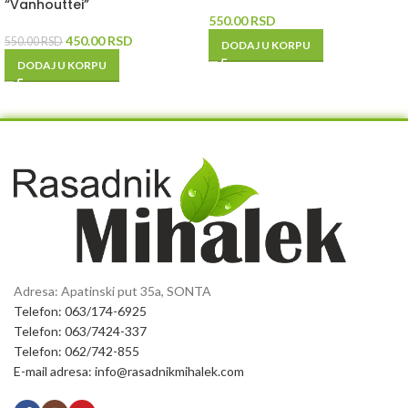
“Vanhouttei”
550.00
RSD
450.00
RSD
550.00
RSD
DODAJ U KORPU
DODAJ U KORPU
Adresa: Apatinski put 35a, SONTA
Telefon: 063/174-6925
Telefon: 063/7424-337
Telefon: 062/742-855
E-mail adresa: info@rasadnikmihalek.com