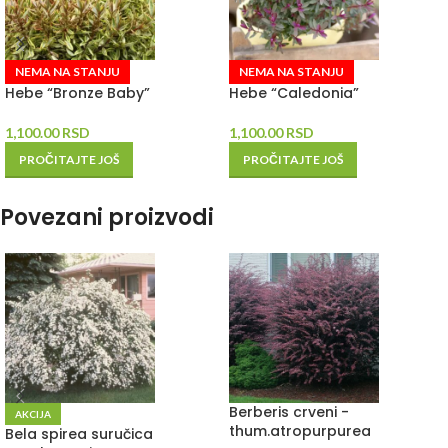
NEMA NA STANJU
NEMA NA STANJU
Hebe “Bronze Baby”
Hebe “Caledonia”
1,100.00
RSD
1,100.00
RSD
PROČITAJTE JOŠ
PROČITAJTE JOŠ
Povezani proizvodi
Berberis crveni -
AKCIJA
thum.atropurpurea
Bela spirea suručica