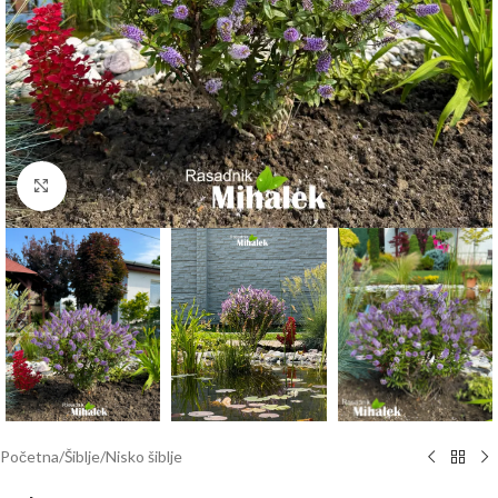
Klknite da uvećate
Početna
/
Šiblje
/
Nisko šiblje