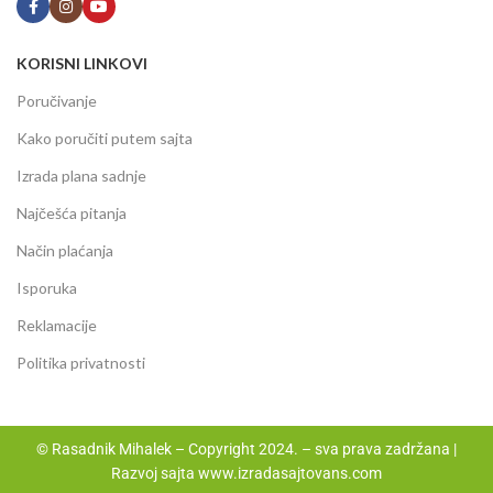
KORISNI LINKOVI
Poručivanje
Kako poručiti putem sajta
Izrada plana sadnje
Najčešća pitanja
Način plaćanja
Isporuka
Reklamacije
Politika privatnosti
© Rasadnik Mihalek – Copyright 2024. – sva prava zadržana |
Razvoj sajta
www.izradasajtovans.com