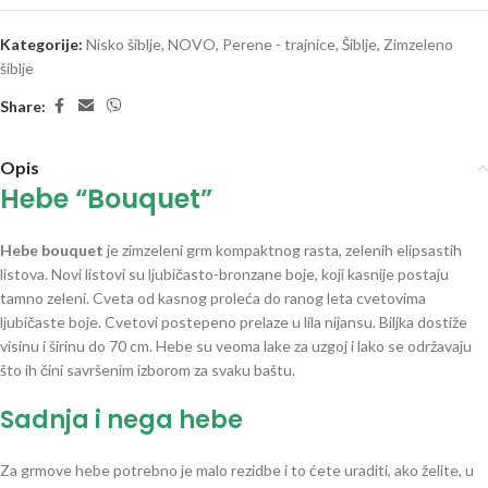
Kategorije:
Nisko šiblje
,
NOVO
,
Perene - trajnice
,
Šiblje
,
Zimzeleno
šiblje
Share:
Opis
Hebe “Bouquet”
Hebe bouquet
je zimzeleni grm kompaktnog rasta, zelenih elipsastih
listova. Novi listovi su ljubičasto-bronzane boje, koji kasnije postaju
tamno zeleni. Cveta od kasnog proleća do ranog leta cvetovima
ljubičaste boje. Cvetovi postepeno prelaze u lila nijansu. Biljka dostiže
visinu i širinu do 70 cm. Hebe su veoma lake za uzgoj i lako se održavaju
što ih čini savršenim izborom za svaku baštu.
Sadnja i nega hebe
Za grmove hebe potrebno je malo rezidbe i to ćete uraditi, ako želite, u