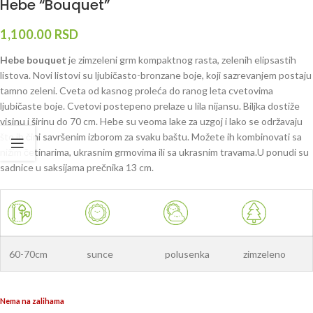
Hebe “Bouquet”
1,100.00
RSD
Hebe bouquet
je zimzeleni grm kompaktnog rasta, zelenih elipsastih
listova. Novi listovi su ljubičasto-bronzane boje, koji sazrevanjem postaju
tamno zeleni. Cveta od kasnog proleća do ranog leta cvetovima
ljubičaste boje. Cvetovi postepeno prelaze u lila nijansu. Biljka dostiže
visinu i širinu do 70 cm. Hebe su veoma lake za uzgoj i lako se održavaju
što ih čini savršenim izborom za svaku baštu. Možete ih kombinovati sa
nižim četinarima, ukrasnim grmovima ili sa ukrasnim travama.U ponudi su
sadnice u saksijama prečnika 13 cm.
60-70cm
sunce
polusenka
zimzeleno
Nema na zalihama