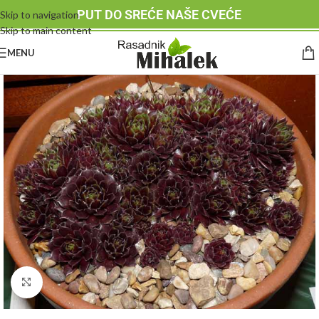
PUT DO SREĆE NAŠE CVEĆE
Skip to navigation
Skip to main content
MENU
Klknite da uvećate