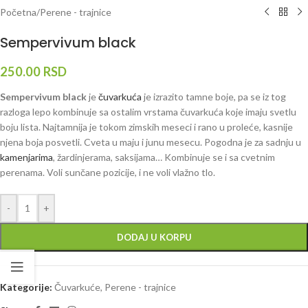
Početna
/
Perene - trajnice
Sempervivum black
250.00
RSD
Sempervivum black
je
čuvarkuća
je izrazito tamne boje, pa se iz tog
razloga lepo kombinuje sa ostalim vrstama čuvarkuća koje imaju svetlu
boju lista. Najtamnija je tokom zimskih meseci i rano u proleće, kasnije
njena boja posvetli. Cveta u maju i junu mesecu. Pogodna je za sadnju u
kamenjarima
, žardinjerama, saksijama… Kombinuje se i sa cvetnim
perenama. Voli sunčane pozicije, i ne voli vlažno tlo.
-
+
DODAJ U KORPU
Kategorije:
Čuvarkuće
,
Perene - trajnice