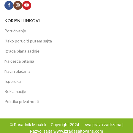
KORISNI LINKOVI
Poručivanje
Kako poručiti putem sajta
Izrada plana sadnje
Najčešća pitanja
Način plaćanja
Isporuka
Reklamacije
Politika privatnosti
© Rasadnik Mihalek – Copyright 2024. – sva prava zadržana |
Razvoj sajta
www.izradasajtovans.com