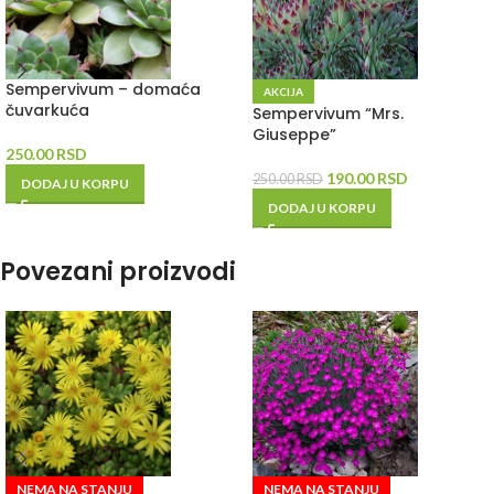
Sempervivum – domaća
AKCIJA
čuvarkuća
Sempervivum “Mrs.
Giuseppe”
250.00
RSD
190.00
RSD
250.00
RSD
DODAJ U KORPU
DODAJ U KORPU
Povezani proizvodi
NEMA NA STANJU
NEMA NA STANJU