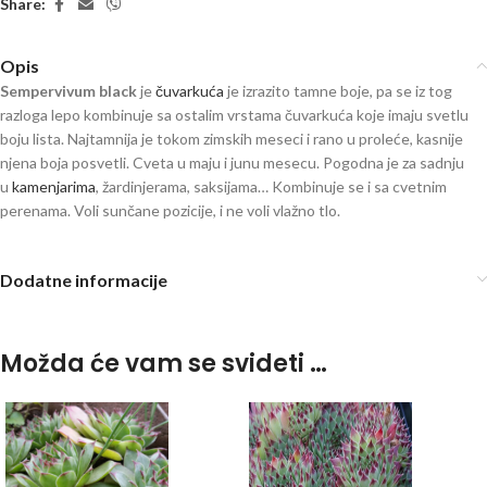
Share:
Opis
Sempervivum black
je
čuvarkuća
je izrazito tamne boje, pa se iz tog
razloga lepo kombinuje sa ostalim vrstama čuvarkuća koje imaju svetlu
boju lista. Najtamnija je tokom zimskih meseci i rano u proleće, kasnije
njena boja posvetli. Cveta u maju i junu mesecu. Pogodna je za sadnju
u
kamenjarima
, žardinjerama, saksijama… Kombinuje se i sa cvetnim
perenama. Voli sunčane pozicije, i ne voli vlažno tlo.
Dodatne informacije
Možda će vam se svideti …