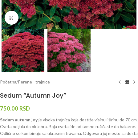
Klknite da uvećate
Početna
/
Perene - trajnice
Sedum “Autumn Joy”
750.00
RSD
Sedum autumn joy
je visoka trajnica koja dostiže visinu i širinu do 70 cm.
Cveta od jula do oktobra. Boja cveta ide od tamno ružičaste do bakarne.
Odlično se kombinuje sa ukrasnim travama. Odgovara joj mesto sa dosta