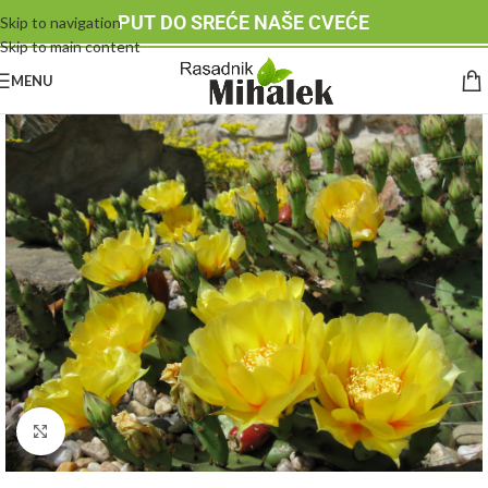
PUT DO SREĆE NAŠE CVEĆE
Skip to navigation
Skip to main content
MENU
Klknite da uvećate