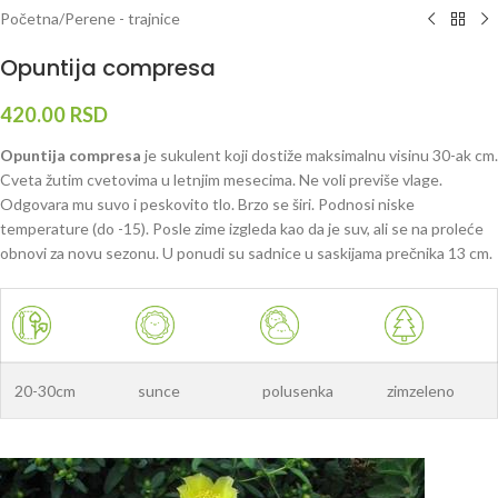
Početna
/
Perene - trajnice
Opuntija compresa
420.00
RSD
Opuntija compresa
je sukulent koji dostiže maksimalnu visinu 30-ak cm.
Cveta žutim cvetovima u letnjim mesecima. Ne voli previše vlage.
Odgovara mu suvo i peskovito tlo. Brzo se širi. Podnosi niske
temperature (do -15). Posle zime izgleda kao da je suv, ali se na proleće
obnovi za novu sezonu. U ponudi su sadnice u saskijama prečnika 13 cm.
20-30cm
sunce
polusenka
zimzeleno