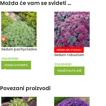
Možda će vam se svideti …
Sedum pachyclados
NEMA NA STANJU
Sedum robustum
350.00
RSD
350.00
RSD
DODAJ U KORPU
PROČITAJTE JOŠ
Povezani proizvodi