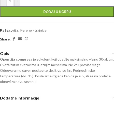
-
+
DODAJ U KORPU
Kategorija:
Perene - trajnice
Share:
Opis
Opuntija compresa
je sukulent koji dostiže maksimalnu visinu 30-ak cm.
Cveta žutim cvetovima u letnjim mesecima. Ne voli previše vlage.
Odgovara mu suvo i peskovito tlo. Brzo se širi. Podnosi niske
temperature (do -15). Posle zime izgleda kao da je suv, ali se na proleće
obnovi za novu sezonu.
Dodatne informacije