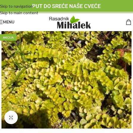
PUT DO SREĆE NAŠE CVEĆE
Skip to navigation
Skip to main content
MENU
AKCIJA
Klknite da uvećate