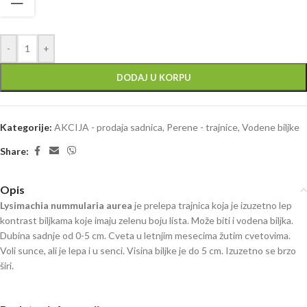
-
+
DODAJ U KORPU
Kategorije:
AKCIJA - prodaja sadnica
,
Perene - trajnice
,
Vodene biljke
Share:
Opis
Lysimachia nummularia aurea
je prelepa trajnica koja je izuzetno lep
kontrast biljkama koje imaju zelenu boju lista. Može biti i vodena biljka.
Dubina sadnje od 0-5 cm. Cveta u letnjim mesecima žutim cvetovima.
Voli sunce, ali je lepa i u senci. Visina biljke je do 5 cm. Izuzetno se brzo
širi.