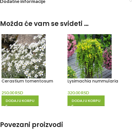
Dodatne informacije
Možda će vam se svideti …
Cerastium tomentosum
Lysimachia nummularia
250.00
RSD
320.00
RSD
DODAJ U KORPU
DODAJ U KORPU
Povezani proizvodi