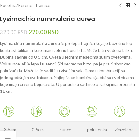
Početna
/
Perene - trajnice
Lysimachia nummularia aurea
220.00
RSD
320.00
RSD
Lysimachia nummularia aurea
je prelepa trajnica koja je izuzetno lep
kontrast biljkama koje imaju zelenu boju lista. Može biti i vodena biljka.
Dubina sadnje od 0-5 cm. Cveta u letnjim mesecima žutim cvetovima.
Voli sunce, ali je lepa i u senci. Širi se veoma brzo, pa je pravi izbor kao
pokrivač tla. Možete je saditi i u visećim saksijama u kombinaciji sa
jednogodišnjim cvetnicama. Najlepša će kombinacija biti sa cvetnicama
koje imaju crvenu boju cveta. U ponudi su sadnice u saksijama prečnika
11 cm.
3-5cm
0-5cm
sunce
polusenka
zimzeleno