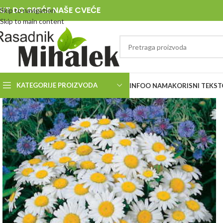
UT DO SREĆE NAŠE CVEĆE
Skip to navigation
Skip to main content
KATEGORIJE PROIZVODA
INFO
O NAMA
KORISNI TEKST