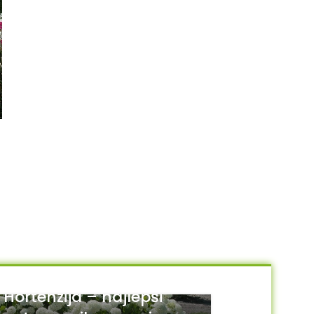
Pulsatila vulgaris ljubičasta
NEMA NA STANJU
Saxifraga crvena
250.00
RSD
350.00
RSD
DODAJ U KORPU
PROČITAJTE JOŠ
Hortenzija – najlepši