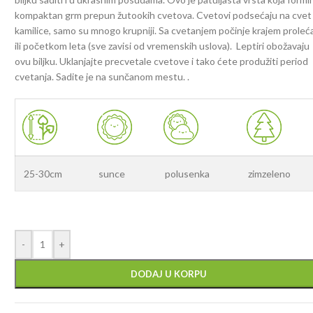
kompaktan grm prepun žutookih cvetova. Cvetovi podsećaju na cvet
kamilice, samo su mnogo krupniji. Sa cvetanjem počinje krajem proleć
ili početkom leta (sve zavisi od vremenskih uslova). Leptiri obožavaju
ovu biljku. Uklanjajte precvetale cvetove i tako ćete produžiti period
cvetanja. Sadite je na sunčanom mestu. .
25-30cm
sunce
polusenka
zimzeleno
-
+
DODAJ U KORPU