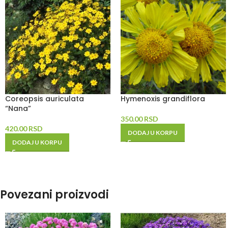
Coreopsis auriculata
Hymenoxis grandiflora
“Nana”
350.00
RSD
420.00
RSD
DODAJ U KORPU
DODAJ U KORPU
Povezani proizvodi