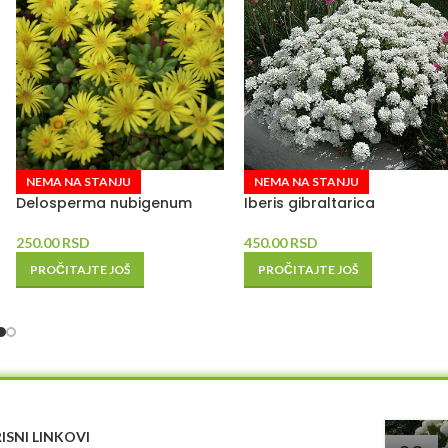
NEMA NA STANJU
NEMA NA STANJU
Delosperma nubigenum
Iberis gibraltarica
250.00
RSD
450.00
RSD
PROČITAJTE JOŠ
PROČITAJTE JOŠ
ISNI LINKOVI