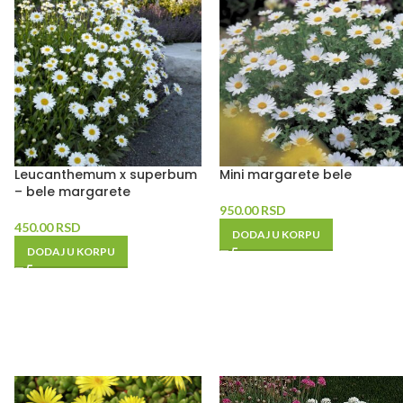
Leucanthemum x superbum
Mini margarete bele
– bele margarete
950.00
RSD
450.00
RSD
DODAJ U KORPU
DODAJ U KORPU