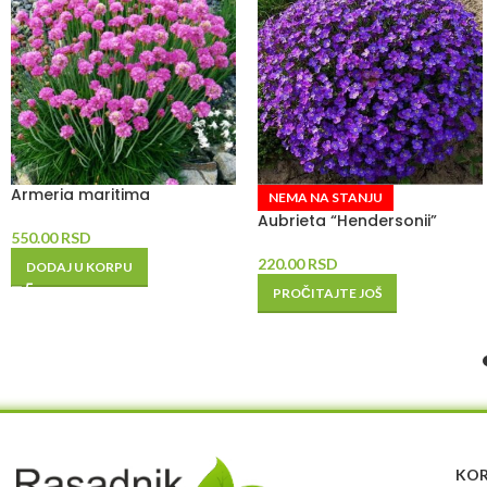
Armeria maritima
NEMA NA STANJU
Aubrieta “Hendersonii”
550.00
RSD
220.00
RSD
DODAJ U KORPU
PROČITAJTE JOŠ
KOR