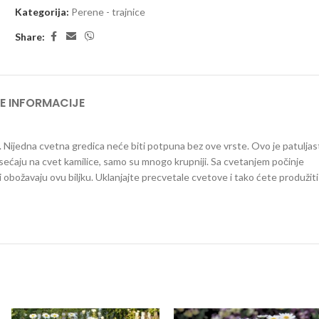
Kategorija:
Perene - trajnice
Share:
E INFORMACIJE
m. Nijedna cvetna gredica neće biti potpuna bez ove vrste. Ovo je patuljas
ećaju na cvet kamilice, samo su mnogo krupniji. Sa cvetanjem počinje
i obožavaju ovu biljku. Uklanjajte precvetale cvetove i tako ćete produžiti