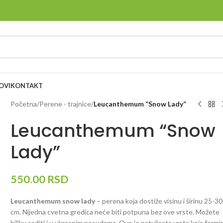
OVI
KONTAKT
Početna
/
Perene - trajnice
/
Leucanthemum “Snow Lady”
Leucanthemum “Snow
Lady”
550.00
RSD
Leucanthemum snow lady
– perena koja dostiže visinu i širinu 25-30
cm. Nijedna cvetna gredica neće biti potpuna bez ove vrste. Možete
biljku saditi i u ukrasnim posudama. Ovo je patuljasta vrsta koja formi