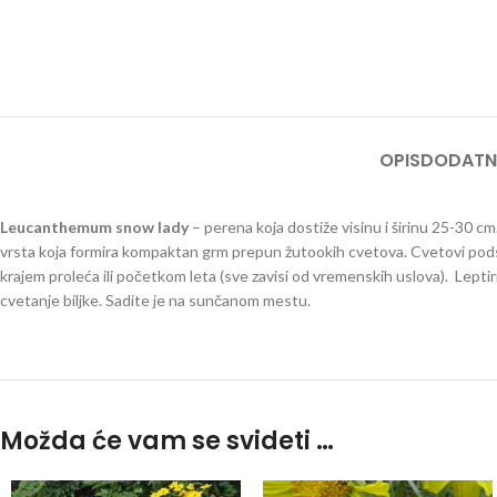
OPIS
DODATN
Leucanthemum snow lady
– perena koja dostiže visinu i širinu 25-30 c
vrsta koja formira kompaktan grm prepun žutookih cvetova. Cvetovi pods
krajem proleća ili početkom leta (sve zavisi od vremenskih uslova). Leptir
cvetanje biljke. Sadite je na sunčanom mestu.
margarete
Možda će vam se svideti …