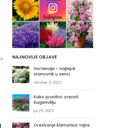
NAJNOVIJE OBJAVE
ta
Hortenzija – najlepši
stanovnik u senci
oktobar 3, 2015
Kako pravilno orezati
bugenviliju
jul 29, 2025
Orezivanje klematisa: tajne