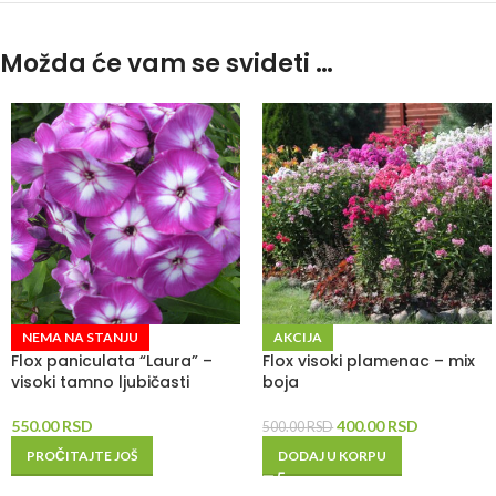
Možda će vam se svideti …
NEMA NA STANJU
AKCIJA
Flox paniculata “Laura” –
Flox visoki plamenac – mix
visoki tamno ljubičasti
boja
550.00
RSD
400.00
RSD
500.00
RSD
PROČITAJTE JOŠ
DODAJ U KORPU