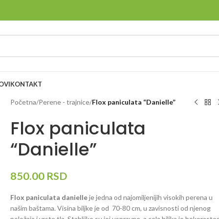
OVI
KONTAKT
Početna
/
Perene - trajnice
/
Flox paniculata “Danielle”
Flox paniculata
“Danielle”
850.00
RSD
Flox paniculata danielle
je jedna od najomiljenijih visokih perena u
našim baštama. Visina biljke je od 70-80 cm, u zavisnosti od njenog
položaja i vrste tla. Stabljike su joj uspravne, a cela biljka je bokorasto