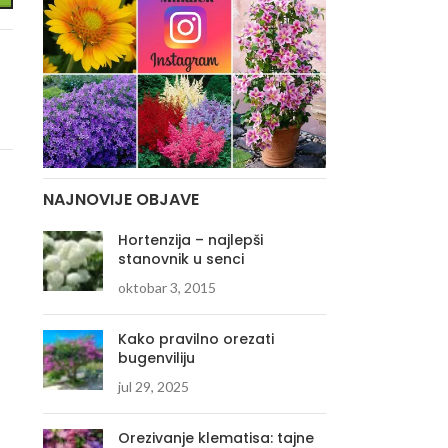
NAJNOVIJE OBJAVE
Hortenzija – najlepši
stanovnik u senci
oktobar 3, 2015
Kako pravilno orezati
bugenviliju
jul 29, 2025
Orezivanje klematisa: tajne