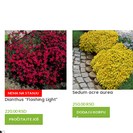
Sedum acre aurea
NEMA NA STANJU
Dianthus “Flashing Light”
250.00
RSD
220.00
RSD
DODAJ U KORPU
PROČITAJTE JOŠ