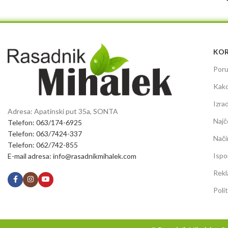
KOR
Poru
Kako
Izra
Adresa: Apatinski put 35a, SONTA
Najč
Telefon: 063/174-6925
Telefon: 063/7424-337
Nači
Telefon: 062/742-855
Ispo
E-mail adresa: info@rasadnikmihalek.com
Rekl
Poli