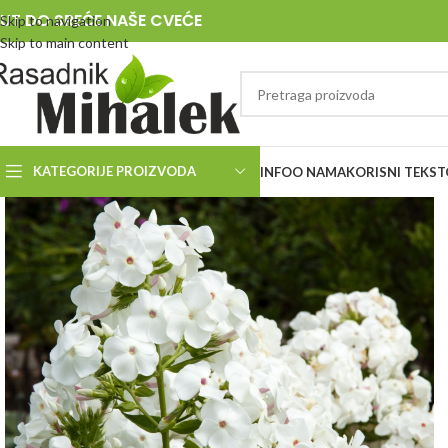
UT DO SREĆE NAŠE CVEĆE
Skip to navigation
Skip to main content
KATEGORIJE PROIZVODA
INFO
O NAMA
KORISNI TEKST