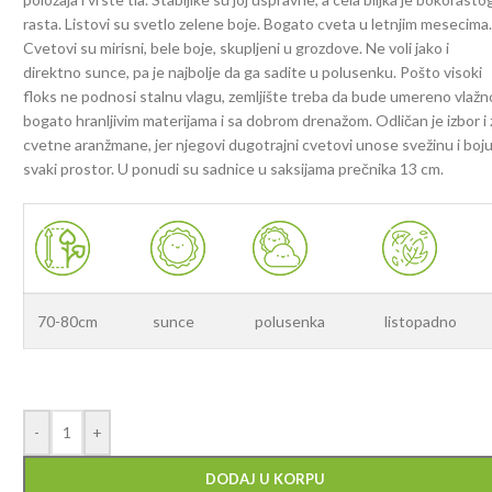
rasta. Listovi su svetlo zelene boje. Bogato cveta u letnjim mesecima
Cvetovi su mirisni, bele boje, skupljeni u grozdove. Ne voli jako i
direktno sunce, pa je najbolje da ga sadite u polusenku. Pošto visoki
floks ne podnosi stalnu vlagu, zemljište treba da bude umereno vlažn
bogato hranljivim materijama i sa dobrom drenažom. Odličan je izbor i 
cvetne aranžmane, jer njegovi dugotrajni cvetovi unose svežinu i boj
svaki prostor. U ponudi su sadnice u saksijama prečnika 13 cm.
70-80cm
sunce
polusenka
listopadno
-
+
DODAJ U KORPU