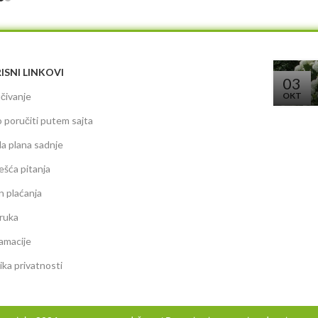
ISNI LINKOVI
03
čivanje
OKT
 poručiti putem sajta
da plana sadnje
ešća pitanja
n plaćanja
ruka
amacije
tika privatnosti