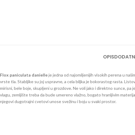
OPIS
DODATN
Flox paniculata danielle
je jedna od najomiljenijih visokih perena u naši
vrste tla. Stabljike su joj uspravne, a cela biljka je bokorastog rasta. Li
mirisni, bele boje, skupljeni u grozdove. Ne voli jako i direktno sunce, pa
vlagu, zemljište treba da bude umereno vlažno, bogato hranljivim materij
njegovi dugotrajni cvetovi unose svežinu i boju u svaki prostor.
Flox Phlox Floks
visoki