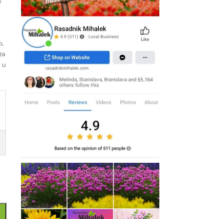
.
o,
za
u u