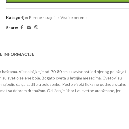
Kategorije:
Perene - trajnice
,
Visoke perene
Share:
E INFORMACIJE
m baštama. Visina biljke je od 70-80 cm, u zavisnosti od njenog položaja i
stovi su svetlo zelene boje. Bogato cveta u letnjim mesecima. Cvetovi su
 je najbolje da ga sadite u polusenku. Pošto visoki floks ne podnosi stalnu
ama i sa dobrom drenažom. Odličan je izbor i za cvetne aranžmane, jer