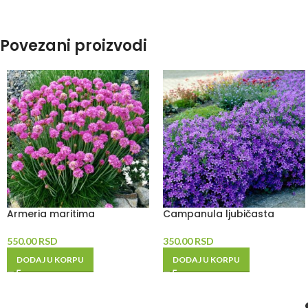
Povezani proizvodi
Armeria maritima
Campanula ljubičasta
550.00
RSD
350.00
RSD
DODAJ U KORPU
DODAJ U KORPU