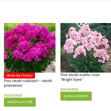
Flox visoki svetlo roze
NEMA NA STANJU
“Bright Eyes”
Flox visoki ružičasti – visoki
plamenac
850.00
RSD
650.00
RSD
DODAJ U KORPU
PROČITAJTE JOŠ