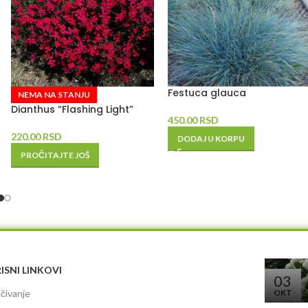
Festuca glauca
NEMA NA STANJU
Dianthus “Flashing Light”
450.00
RSD
220.00
RSD
DODAJ U KORPU
PROČITAJTE JOŠ
ISNI LINKOVI
03
čivanje
OKT