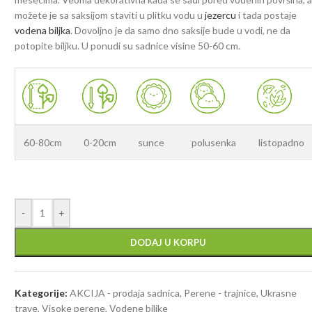
možete je sa saksijom staviti u plitku vodu u
jezercu
i tada postaje
vodena biljka
. Dovoljno je da samo dno saksije bude u vodi, ne da
potopite biljku. U ponudi su sadnice visine 50-60 cm.
60-80cm
0-20cm
sunce
polusenka
listopadno
-
+
DODAJ U KORPU
Kategorije:
AKCIJA - prodaja sadnica
,
Perene - trajnice
,
Ukrasne
trave
,
Visoke perene
,
Vodene biljke