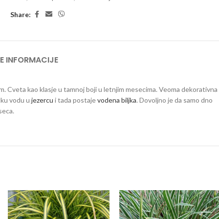
Share:
E INFORMACIJE
cm. Cveta kao klasje u tamnoj boji u letnjim mesecima. Veoma dekorativna
itku vodu u
jezercu
i tada postaje
vodena biljka
. Dovoljno je da samo dno
seca.