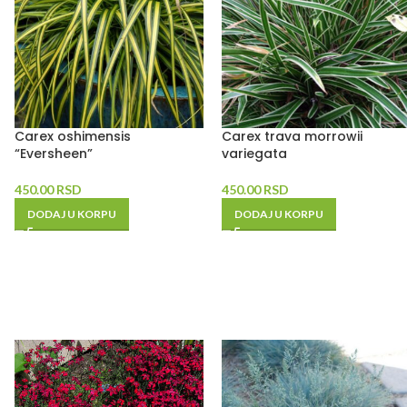
Carex oshimensis
Carex trava morrowii
“Eversheen”
variegata
450.00
RSD
450.00
RSD
DODAJ U KORPU
DODAJ U KORPU