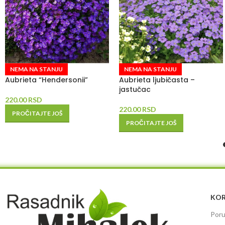
NEMA NA STANJU
NEMA NA STANJU
Aubrieta “Hendersonii”
Aubrieta ljubičasta –
jastučac
220.00
RSD
220.00
RSD
PROČITAJTE JOŠ
PROČITAJTE JOŠ
KOR
Poru