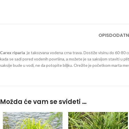
OPIS
DODATN
Carex riparia
je takozvana vodena crna trava. Dostiže visinu do 60-80 
kada se sadi pored vodenih površina, a možete je sa saksijom staviti u pl
saksije bude u vodi, ne da potopite biljku. Orežite je početkom marta me
Možda će vam se svideti …