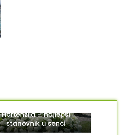
Penisetum alopecuroides
NEMA NA STANJU
Sedum spathulifolium
650.00
RSD
“Purpureum”
DODAJ U KORPU
250.00
RSD
PROČITAJTE JOŠ
Hortenzija – najlepši
stanovnik u senci
29
JUL