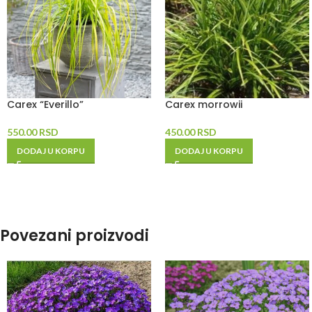
Carex “Everillo”
Carex morrowii
550.00
RSD
450.00
RSD
DODAJ U KORPU
DODAJ U KORPU
Povezani proizvodi