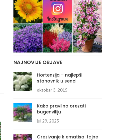
NAJNOVIJE OBJAVE
Hortenzija – najlepši
stanovnik u senci
oktobar 3, 2015
Kako pravilno orezati
bugenviliju
jul 29, 2025
Orezivanje klematisa: tajne