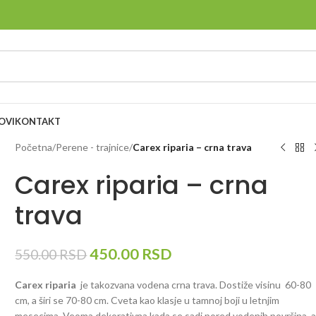
OVI
KONTAKT
Početna
/
Perene - trajnice
/
Carex riparia – crna trava
Carex riparia – crna
trava
450.00
RSD
550.00
RSD
Carex riparia
je takozvana vodena crna trava. Dostiže visinu 60-80
cm, a širi se 70-80 cm. Cveta kao klasje u tamnoj boji u letnjim
mesecima. Veoma dekorativna kada se sadi pored vodenih površina, 