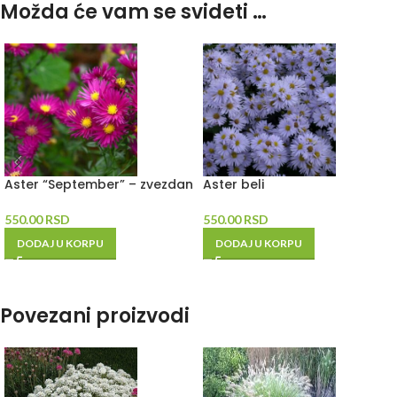
Možda će vam se svideti …
Aster “September” – zvezdan
Aster beli
550.00
RSD
550.00
RSD
DODAJ U KORPU
DODAJ U KORPU
Povezani proizvodi