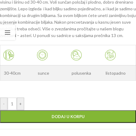
visinu i širinu od 30-40 cm. Voli sunčan položaj i plodno, dobro drenirano
zemljište. Lepo izgleda i kad biljku sadimo pojedinačno, a i kad je sadimo u
kombinaciji sa drugim biljkama. Sa ovom biljkom ćete uneti zanimljivu boju
u jesenje kombinacije biljaka. Nakon precvetavanja u kasnu jesen suve
stabljike treba odseći. Više o zvezdanima pročitajte u našem blogu
zvezdani
– asteri. U ponudi su sadnice u saksijama prečnika 13 cm.
30-40cm
sunce
polusenka
listopadno
-
+
DODAJ U KORPU