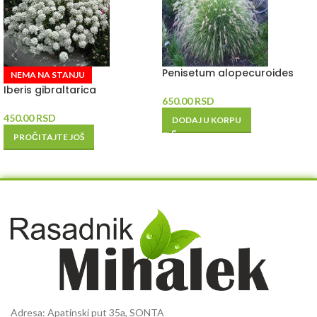
Penisetum alopecuroides
NEMA NA STANJU
Iberis gibraltarica
650.00
RSD
450.00
RSD
DODAJ U KORPU
PROČITAJTE JOŠ
Adresa: Apatinski put 35a, SONTA