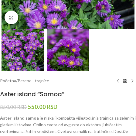
Klknite da uvećate
Početna
/
Perene - trajnice
Aster island “Samoa”
550.00
RSD
850.00
RSD
Aster island samoa
je niska i kompakta višegodišnja trajnica sa zelenim i
glatkim listovima. Obilno cveta od avgusta do oktobra ljubičastim
cvetovima sa žutim središtem. Cvetovi su nalik na tratinčice. Dostiže