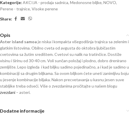
Kategorije:
AKCIJA - prodaja sadnica
,
Medonosne biljke
,
NOVO
,
Perene - trajnice
,
Visoke perene
Share:
Opis
Aster island samoa
je niska i kompakta višegodišnja trajnica sa zelenim i
glatkim listovima. Obilno cveta od avgusta do oktobra ljubičastim
cvetovima sa žutim središtem. Cvetovi su nalik na tratinčice. Dostiže
visinu i širinu od 30-40 cm. Voli sunčan položaj i plodno, dobro drenirano
zemljište. Lepo izgleda i kad biljku sadimo pojedinačno, a i kad je sadimo u
kombinaciji sa drugim biljkama. Sa ovom biljkom ćete uneti zanimljivu boju
u jesenje kombinacije biljaka. Nakon precvetavanja u kasnu jesen suve
stabljike treba odseći. Više o zvezdanima pročitajte u našem blogu
zvezdani
– asteri.
zvezdan aster
Dodatne informacije