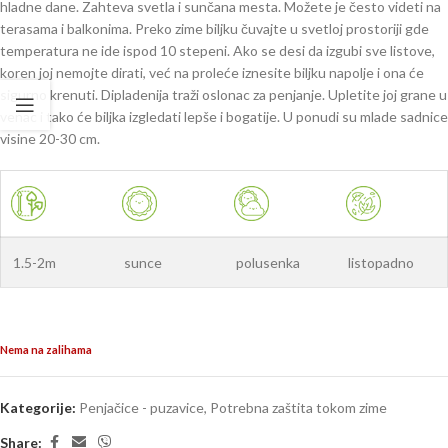
hladne dane. Zahteva svetla i sunčana mesta. Možete je često videti na
terasama i balkonima. Preko zime biljku čuvajte u svetloj prostoriji gde
temperatura ne ide ispod 10 stepeni. Ako se desi da izgubi sve listove,
koren joj nemojte dirati, već na proleće iznesite biljku napolje i ona će
sigurno krenuti. Dipladenija traži oslonac za penjanje. Upletite joj grane u
venac i tako će biljka izgledati lepše i bogatije. U ponudi su mlade sadnice
visine 20-30 cm.
1.5-2m
sunce
polusenka
listopadno
Nema na zalihama
Kategorije:
Penjačice - puzavice
,
Potrebna zaštita tokom zime
Share: