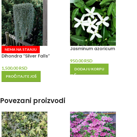
Jasminum azoricum
NEMA NA STANJU
Dihondra “Silver Falls”
950.00
RSD
1,500.00
RSD
DODAJ U KORPU
PROČITAJTE JOŠ
Povezani proizvodi