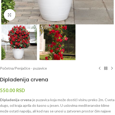
Klknite da uvećate
Početna
/
Penjačice - puzavice
Dipladenija crvena
550.00
RSD
Dipladenija crvena
je puzavica koja može dostići visinu preko 2m. Cveta
dugo, od kraja aprila do kasno u jesen. U uslovima mediteranske klime
može ostati napolju, ali kod nas se unosi u zatvoren prostor čim najave