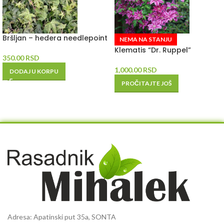
Bršljan – hedera needlepoint
NEMA NA STANJU
Klematis “Dr. Ruppel”
350.00
RSD
1,000.00
RSD
DODAJ U KORPU
PROČITAJTE JOŠ
Adresa: Apatinski put 35a, SONTA