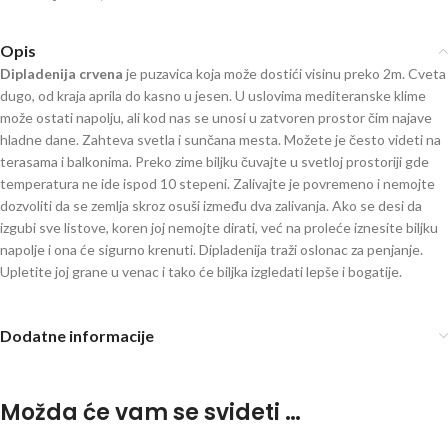
Opis
Dipladenija crvena
je puzavica koja može dostići visinu preko 2m. Cveta
dugo, od kraja aprila do kasno u jesen. U uslovima mediteranske klime
može ostati napolju, ali kod nas se unosi u zatvoren prostor čim najave
hladne dane. Zahteva svetla i sunčana mesta. Možete je često videti na
terasama i balkonima. Preko zime biljku čuvajte u svetloj prostoriji gde
temperatura ne ide ispod 10 stepeni. Zalivajte je povremeno i nemojte
dozvoliti da se zemlja skroz osuši između dva zalivanja. Ako se desi da
izgubi sve listove, koren joj nemojte dirati, već na proleće iznesite biljku
napolje i ona će sigurno krenuti. Dipladenija traži oslonac za penjanje.
Upletite joj grane u venac i tako će biljka izgledati lepše i bogatije.
Dodatne informacije
Možda će vam se svideti …