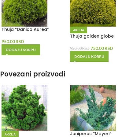
Thuja “Danica Aurea”
AKCIJA
Thuja golden globe
950.00
RSD
750.00
RSD
950.00
RSD
DODAJ U KORPU
DODAJ U KORPU
Povezani proizvodi
Juniperus “Mayeri”
AKCIJA