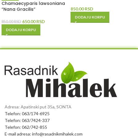
Chamaecyparis lawsoniana
“Nana Gracilis”
850.00
RSD
DODAJ U KORPU
650.00
RSD
850.00
RSD
DODAJ U KORPU
Adresa: Apatinski put 35a, SONTA
Telefon: 063/174-6925
Telefon: 063/7424-337
Telefon: 062/742-855
E-mail adresa: info@rasadnikmihalek.com