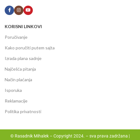
KORISNI LINKOVI
Poručivanje
Kako poručiti putem sajta
Izrada plana sadnje
Najčešća pitanja
Način plaćanja
Isporuka
Reklamacije
Politika privatnosti
© Rasadnik Mihalek – Copyright 2024. – sva prava zadržana |