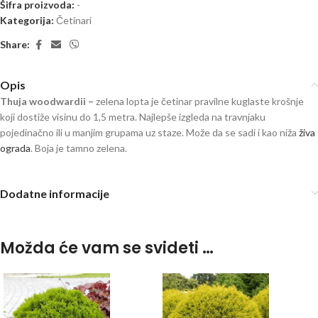
Šifra proizvoda:
-
Kategorija:
Četinari
Share:
Opis
Thuja woodwardii –
zelena lopta
je četinar pravilne kuglaste krošnje
koji dostiže visinu do 1,5 metra. Najlepše izgleda na travnjaku
pojedinačno ili u manjim grupama uz staze. Može da se sadi i kao niža
živa
ograda
. Boja je tamno zelena.
loptasta tuja thuja
Dodatne informacije
Možda će vam se svideti …