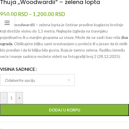
Thuja „Woodwardii“ – zelena lopta
950.00
RSD
–
1,200.00
RSD
Thuja woodwardii –
zelena lopta
je četinar pravilne kuglaste krošnje
koji dostiže visinu do 1,5 metra. Najlepše izgleda na travnjaku
pojedinačno ili u manjim grupama uz staze. Može da se sadi i kao niža
živa
ograda
. Oblikujete biljku sami orezivanjem u proleće ili u jesen da bi oblik
bio pravilan i da bi biljka bila gusta. Boja je tamno zelena. Razliku između
veće i manje sadnice možete videti na fotografiji broj 2 (28.12.2025).
VISINA SADNICE
-
+
DODAJ U KORPU