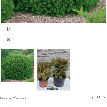
Pogledajte video
Klknite da uvećate
Početna
/
Četinari