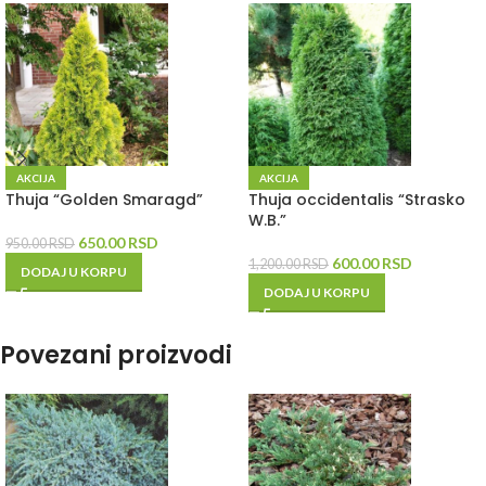
AKCIJA
AKCIJA
Thuja “Golden Smaragd”
Thuja occidentalis “Strasko
W.B.”
650.00
RSD
950.00
RSD
600.00
RSD
1,200.00
RSD
DODAJ U KORPU
DODAJ U KORPU
Povezani proizvodi