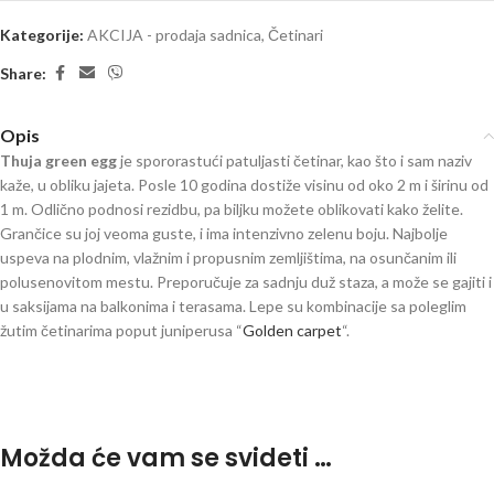
Kategorije:
AKCIJA - prodaja sadnica
,
Četinari
Share:
Opis
Thuja green egg
je spororastući patuljasti četinar, kao što i sam naziv
kaže, u obliku jajeta. Posle 10 godina dostiže visinu od oko 2 m i širinu od
1 m. Odlično podnosi rezidbu, pa biljku možete oblikovati kako želite.
Grančice su joj veoma guste, i ima intenzivno zelenu boju. Najbolje
uspeva na plodnim, vlažnim i propusnim zemljištima, na osunčanim ili
polusenovitom mestu. Preporučuje za sadnju duž staza, a može se gajiti i
u saksijama na balkonima i terasama. Lepe su kombinacije sa poleglim
žutim četinarima poput juniperusa “
Golden carpet
“.
Možda će vam se svideti …