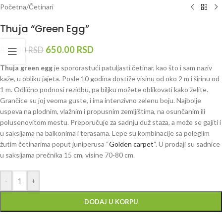
Početna
/
Četinari
Thuja “Green Egg”
650.00
RSD
850.00
RSD
Thuja green egg
je spororastući patuljasti četinar, kao što i sam naziv
kaže, u obliku jajeta. Posle 10 godina dostiže visinu od oko 2 m i širinu od
1 m. Odlično podnosi rezidbu, pa biljku možete oblikovati kako želite.
Grančice su joj veoma guste, i ima intenzivno zelenu boju. Najbolje
uspeva na plodnim, vlažnim i propusnim zemljištima, na osunčanim ili
polusenovitom mestu. Preporučuje za sadnju duž staza, a može se gajiti i
u saksijama na balkonima i terasama. Lepe su kombinacije sa poleglim
žutim četinarima poput juniperusa “
Golden carpet
“. U prodaji su sadnice
u saksijama prečnika 15 cm, visine 70-80 cm.
-
+
DODAJ U KORPU