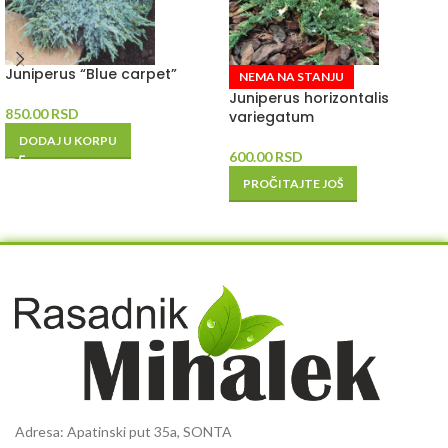
Juniperus “Blue carpet”
NEMA NA STANJU
Juniperus horizontalis
850.00
RSD
variegatum
DODAJ U KORPU
600.00
RSD
PROČITAJTE JOŠ
Adresa: Apatinski put 35a, SONTA