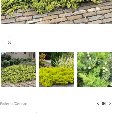
Klknite da uvećate
Početna
/
Četinari