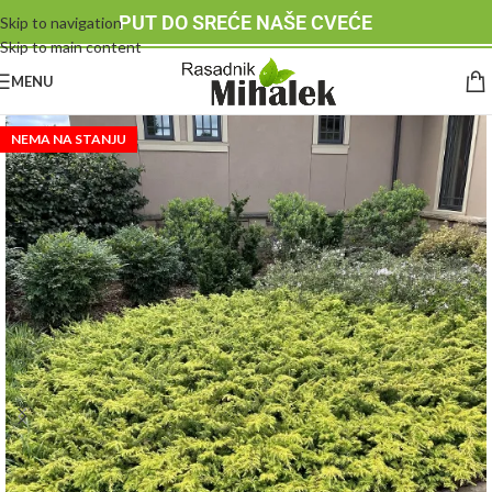
PUT DO SREĆE NAŠE CVEĆE
Skip to navigation
Skip to main content
MENU
NEMA NA STANJU