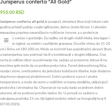
Juniperus conferta “All Gold”
950.00
RSD
Juniperus conferta all gold
je puzajući, zimzeleni žbun koji tokom cele
godine privlači pažnju svojim igličastim, zlatno-žutim lišćem. U zimskim
mesecima poprima narandžasto-ružičaste tonove, a u proleće je
posebno svetao i upečatljiv. Za razliku od drugih niskih kleka, ima lagan i
prozračan izgled, sa mekim i savitljivim granama. Dostiže visinu do 15-20
cm i širinu od 180-200 cm. Može se koristiti kao pojedinačni ukrasni žbun,
u kamenjarima, kao pokrivač tla ili u kombinaciji s drugim biljkama. Ova
sorta je odličan izbor za pokrivanje tla, sadnju uz potporne zidove ili na
mestima gde može da se preliva preko ivica. Pored dekorativnog lišća,
razvija i sitne, svetlozeleno do jarkožute bobičaste šišarke, koje dodatno
doprinose njegovoj atraktivnosti. Dobro podnosi sunce i visoke
temperature, a može da raste u različitim vrstama zemljišta, uključujući
peskovita i siromašna tla. Otporan je na sušu kada se jednom dobro
ukoreni, ali ne podnosi previše vlažno tlo. U ponudi su sadnice u
saksijama prečnika 15 cm, čiji izgled možete videti na fotografiji broj 4
(07.03.2025).