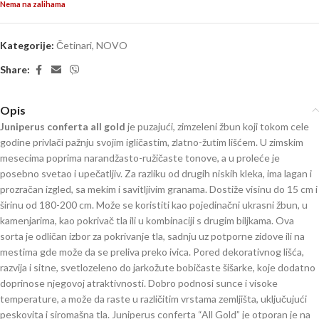
Nema na zalihama
Kategorije:
Četinari
,
NOVO
Share:
Opis
Juniperus conferta all gold
je puzajući, zimzeleni žbun koji tokom cele
godine privlači pažnju svojim igličastim, zlatno-žutim lišćem. U zimskim
mesecima poprima narandžasto-ružičaste tonove, a u proleće je
posebno svetao i upečatljiv. Za razliku od drugih niskih kleka, ima lagan i
prozračan izgled, sa mekim i savitljivim granama. Dostiže visinu do 15 cm i
širinu od 180-200 cm. Može se koristiti kao pojedinačni ukrasni žbun, u
kamenjarima, kao pokrivač tla ili u kombinaciji s drugim biljkama. Ova
sorta je odličan izbor za pokrivanje tla, sadnju uz potporne zidove ili na
mestima gde može da se preliva preko ivica. Pored dekorativnog lišća,
razvija i sitne, svetlozeleno do jarkožute bobičaste šišarke, koje dodatno
doprinose njegovoj atraktivnosti. Dobro podnosi sunce i visoke
temperature, a može da raste u različitim vrstama zemljišta, uključujući
peskovita i siromašna tla. Juniperus conferta “All Gold” je otporan je na