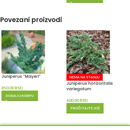
Povezani proizvodi
Juniperus “Mayeri”
NEMA NA STANJU
Juniperus horizontalis
850.00
RSD
variegatum
DODAJ U KORPU
600.00
RSD
PROČITAJTE JOŠ