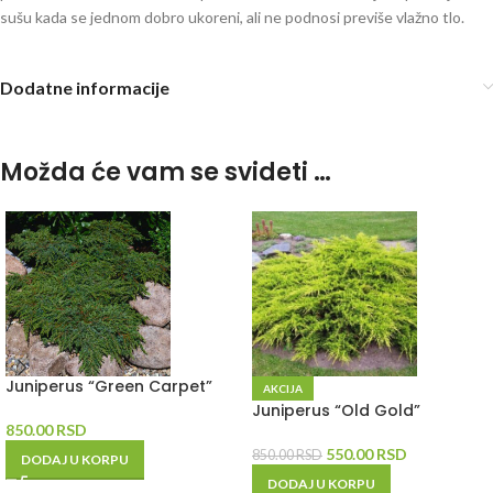
sušu kada se jednom dobro ukoreni, ali ne podnosi previše vlažno tlo.
Dodatne informacije
Možda će vam se svideti …
Juniperus “Green Carpet”
AKCIJA
Juniperus “Old Gold”
850.00
RSD
550.00
RSD
850.00
RSD
DODAJ U KORPU
DODAJ U KORPU