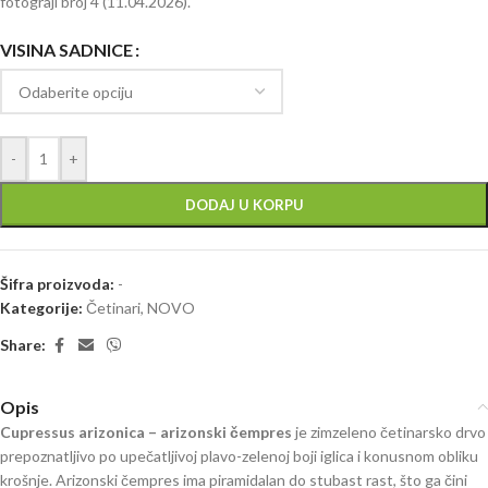
fotograji broj 4 (11.04.2026).
VISINA SADNICE
-
+
DODAJ U KORPU
Šifra proizvoda:
-
Kategorije:
Četinari
,
NOVO
Share:
Opis
Cupressus arizonica – arizonski čempres
je zimzeleno četinarsko drvo
prepoznatljivo po upečatljivoj plavo-zelenoj boji iglica i konusnom obliku
krošnje. Arizonski čempres ima piramidalan do stubast rast, što ga čini