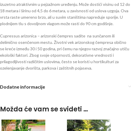
izuzetno atraktivnim u pejzažnom uređenju. Može dostići visinu od 12 do
18 metara i širinu od 4,5 do 6 metara, u zavisnosti od uslova uzgoja. Ova
vrsta raste umereno brzo, ali u suvim staništima napreduje sporije. U
plodnijem tlu s dovoljnom vlagom može rasti do 90 cm godišnje.
Cupressus arizonica – arizonski čempres sadite na sunčanom ili
delimično osenčenom mestu. Životni vek arizonskog čempresa obično
se kreće između 30 i 50 godina, pri čemu na njegov razvoj značajno utiču
ekološki faktori. Zbog svoje otpornosti, dekorativne vrednosti i
prilagodljivosti različitim uslovima, često se koristi u hortikulturi za
ozelenjavanje dvorišta, parkova i zaštitnih pojaseva.
Dodatne informacije
Možda će vam se svideti …