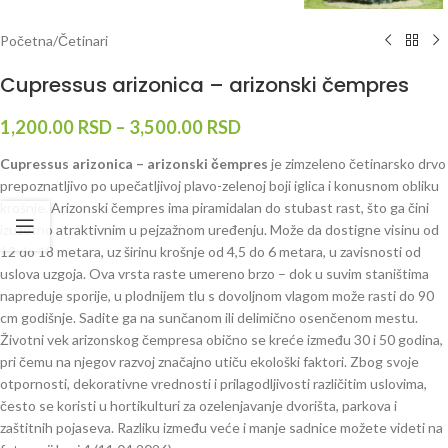
Početna
/
Četinari
Cupressus arizonica – arizonski čempres
1,200.00
RSD
–
3,500.00
RSD
Cupressus arizonica – arizonski čempres
je zimzeleno četinarsko drvo
prepoznatljivo po upečatljivoj plavo-zelenoj boji iglica i konusnom obliku
krošnje. Arizonski čempres ima piramidalan do stubast rast, što ga čini
izuzetno atraktivnim u pejzažnom uređenju. Može da dostigne visinu od
12 do 18 metara, uz širinu krošnje od 4,5 do 6 metara, u zavisnosti od
uslova uzgoja. Ova vrsta raste umereno brzo – dok u suvim staništima
napreduje sporije, u plodnijem tlu s dovoljnom vlagom može rasti do 90
cm godišnje. Sadite ga na sunčanom ili delimično osenčenom mestu.
Životni vek arizonskog čempresa obično se kreće između 30 i 50 godina,
pri čemu na njegov razvoj značajno utiču ekološki faktori. Zbog svoje
otpornosti, dekorativne vrednosti i prilagodljivosti različitim uslovima,
često se koristi u hortikulturi za ozelenjavanje dvorišta, parkova i
zaštitnih pojaseva. Razliku između veće i manje sadnice možete videti na