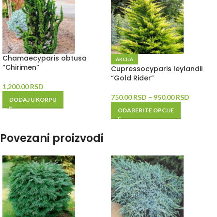
Chamaecyparis obtusa
AKCIJA
“Chirimen”
Cupressocyparis leylandii
“Gold Rider”
1,200.00
RSD
750.00
RSD
–
950.00
RSD
DODAJ U KORPU
ODABERITE OPCIJE
Povezani proizvodi