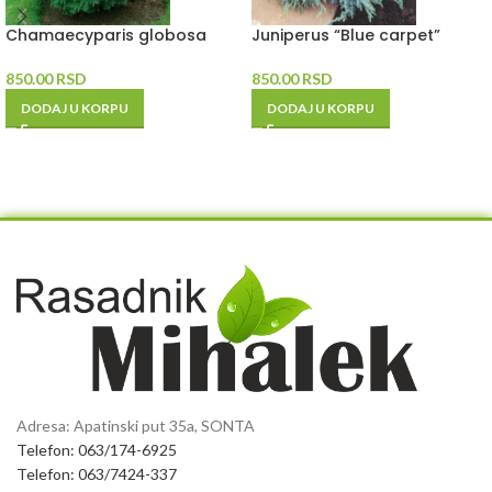
Chamaecyparis globosa
Juniperus “Blue carpet”
850.00
RSD
850.00
RSD
DODAJ U KORPU
DODAJ U KORPU
Adresa: Apatinski put 35a, SONTA
Telefon: 063/174-6925
Telefon: 063/7424-337