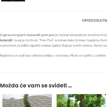
OPIS
DODATN
Cupressocyparis leylandii
pom pon
je četinar kompaktne, konične kro
leylandii
i ovog je ta što je “Pom Pon” orezivan kako bi imao topijarnu for
suprotnom će biljka izgubiti ovakav izgled. Boja je svetlo zelena. Raste na
Najčešće se sadi kao soliterna biljka u vrtovima. Može se saditi i u veliki
Možda će vam se svideti …