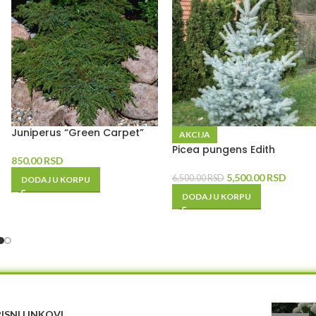
Juniperus “Green Carpet”
AKCIJA
Picea pungens Edith
850.00
RSD
5,500.00
RSD
6,500.00
RSD
DODAJ U KORPU
DODAJ U KORPU
ISNI LINKOVI