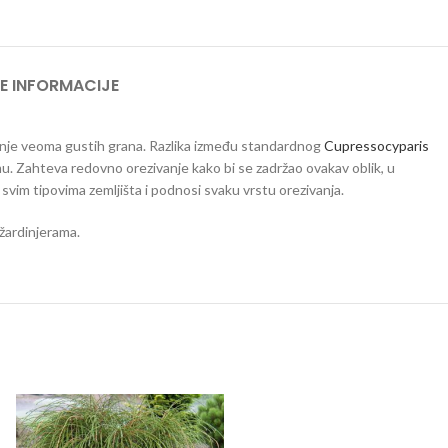
E INFORMACIJE
šnje veoma gustih grana. Razlika između standardnog
Cupressocyparis
mu. Zahteva redovno orezivanje kako bi se zadržao ovakav oblik, u
 svim tipovima zemljišta i podnosi svaku vrstu orezivanja.
m žardinjerama.
topijari