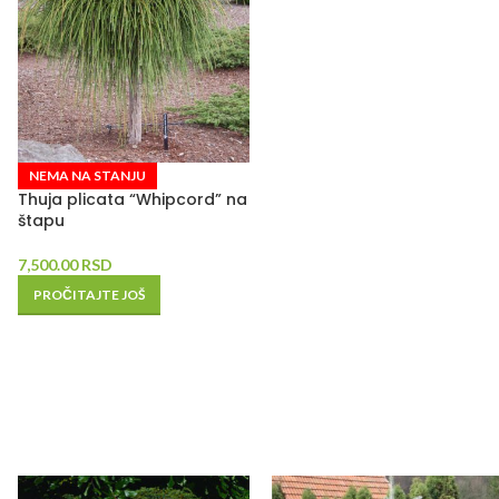
NEMA NA STANJU
Thuja plicata “Whipcord” na
štapu
7,500.00
RSD
PROČITAJTE JOŠ