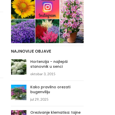
NAJNOVIJE OBJAVE
Hortenzija – najlepši
stanovnik u senci
oktobar 3, 2015
Kako pravilno orezati
bugenviliju
jul 29, 2025
Orezivanje klematisa: tajne