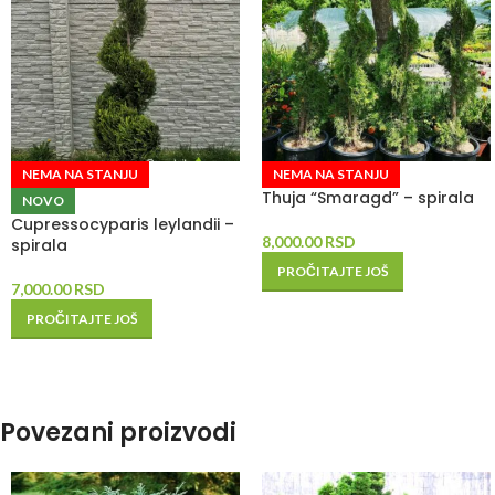
NEMA NA STANJU
NEMA NA STANJU
Thuja “Smaragd” – spirala
NOVO
Cupressocyparis leylandii –
8,000.00
RSD
spirala
PROČITAJTE JOŠ
7,000.00
RSD
PROČITAJTE JOŠ
Povezani proizvodi