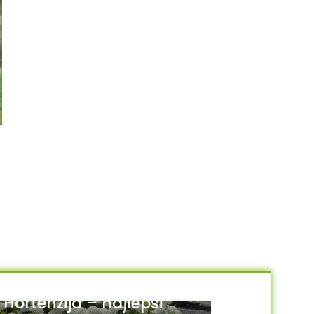
Pinus mugo “Ophir” –
NEMA NA STANJU
kalemljeni četinar
Pinus mugo – kalemljeni bor
4,200.00
RSD
2,500.00
RSD
DODAJ U KORPU
PROČITAJTE JOŠ
Hortenzija – najlepši