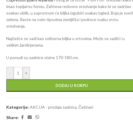
imao topijarnu formu. Zahteva redovno orezivanje kako bi se zadržao
ovakav oblik, u suprotnom će biljka izgubiti ovakav izgled. Boja je svet
zelena. Raste na svim tipovima zemljišta i podnosi svaku vrstu
orezivanja.
Najčešće se sadi kao soliterna biljka u vrtovima. Može se saditi i u
velikim žardinjerama.
U ponudi su sadnice visine 170-180 cm.
-
+
DODAJ U KORPU
Kategorije:
AKCIJA - prodaja sadnica
,
Četinari
Share: