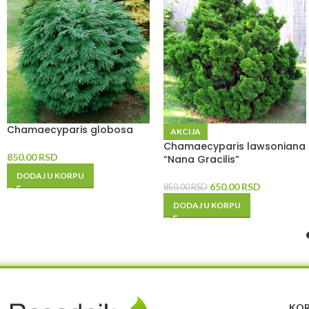
Chamaecyparis globosa
AKCIJA
Chamaecyparis lawsoniana
850.00
RSD
“Nana Gracilis”
DODAJ U KORPU
650.00
RSD
850.00
RSD
DODAJ U KORPU
KOR