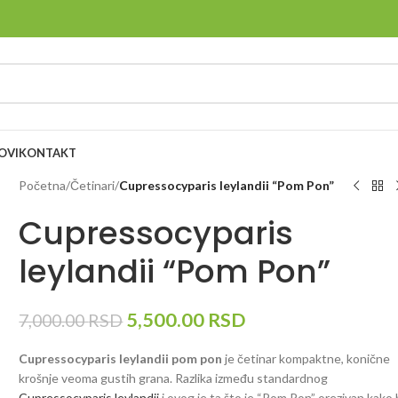
OVI
KONTAKT
Početna
/
Četinari
/
Cupressocyparis leylandii “Pom Pon”
Cupressocyparis
leylandii “Pom Pon”
5,500.00
RSD
7,000.00
RSD
Cupressocyparis leylandii
pom pon
je četinar kompaktne, konične
krošnje veoma gustih grana. Razlika između standardnog
Cupressocyparis leylandii
i ovog je ta što je “Pom Pon” orezivan kako 