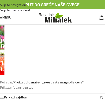
PUT DO SREĆE NAŠE CVEĆE
Skip to navigation
Skip to main content
MENU
RASADNIK
MIHALEK
PUT
DO
SREĆE
-
NAŠE
CVEĆE
Početna
/
Proizvod označen „zvezdasta magnolia cena“
Prikazan jedan rezultat
Prikaži sajdbar