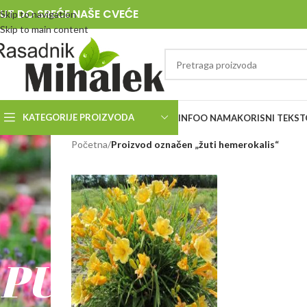
UT DO SREĆE NAŠE CVEĆE
Skip to navigation
Skip to main content
KATEGORIJE PROIZVODA
INFO
O NAMA
KORISNI TEKST
RASADNIK
Početna
/
Proizvod označen „žuti hemerokalis“
MIHALEK
PUT