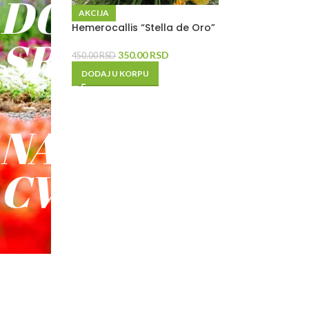
DO
AKCIJA
Hemerocallis “Stella de Oro”
SREĆE
350.00
RSD
450.00
RSD
DODAJ U KORPU
-
NAŠE
CVEĆE