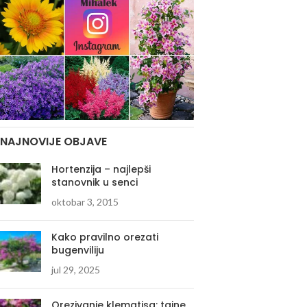
NAJNOVIJE OBJAVE
Hortenzija – najlepši
stanovnik u senci
oktobar 3, 2015
Kako pravilno orezati
bugenviliju
jul 29, 2025
Orezivanje klematisa: tajne